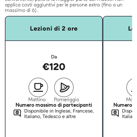
applica costi aggiuntivi per le persone extra (fino a un
massimo di 6).
Lezioni di 2 ore
Lez
Da
€120
Mattino
Pomeriggio
Matt
Numero massimo di partecipanti
Numero ma
Disponibile in Inglese, Francese,
Disponi
Italiano, Tedesco e altre
Italian