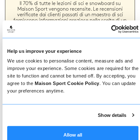
Il 70% di tutte le lezioni di sci e snowboard su
Maison Sport vengono recensite. Le recensioni
verificate dai clienti passati di un maestro di sci
forniscono informazioni preziose nella scelta di un
maestro. Puoi vedere se un maestro offre
regolarmente un servizio di alta qualità e i tipi di
lezioni di sci o snowboard che ha fornito in passato.
Help us improve your experience
We use cookies to personalise content, measure ads and
Come prenotare
improve your experience. Some cookies are required for the
site to function and cannot be turned off. By accepting, you
Prenotare con noi non potrebbe essere più
agree to the
Maison Sport Cookie Policy
. You can update
semplice, il nostro team di esperti è sempre a
your preferences anytime.
disposizione per aiutarvi: prenotate subito online
o parlate con il nostro team se avete bisogno di
assistenza.
Show details
Prenota online
Allow all