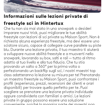
Informazioni sulle lezioni private di
freestyle sci in Hintertux
Che tu non sia mai stato in uno snowpark o desideri
imparare nuovi trick, puoi migliorare le tue abilità
freestyle con lezioni di sci private su Maison Sport. Non è
richiesta alcuna esperienza freestyle, ma devi essere uno
sciatore sicuro, capace di collegare curve parallele su piste
blu. Durante una lezione privata, il tuo maestro ti aiuterà
a sviluppare nuove abilità freestyle e a muoverti nello
snowpark, lavorando su box, salti e rail — tutto al ritmo
adatto al tuo livello e alla tua fiducia. Che tu stia
provando un salto a 360° per la prima volta o
perfezionando un backflip sugli sci, i nostri maestri top
class adatteranno la lezione su misura per te! Prenotando
un maestro freestyle su Maison Sport, puoi confrontare i
profili (esperienza, prezzi, recensioni dei clienti e orari
disponibili) per trovare quello perfetto per te. Puoi
scegliere se prenotare una lezione privata individuale
oppure condividerla con familiari o amici. Le lezioni
private in gruppo possono essere una soluzione
conveniente, poiché la maggior parte dei maestri non