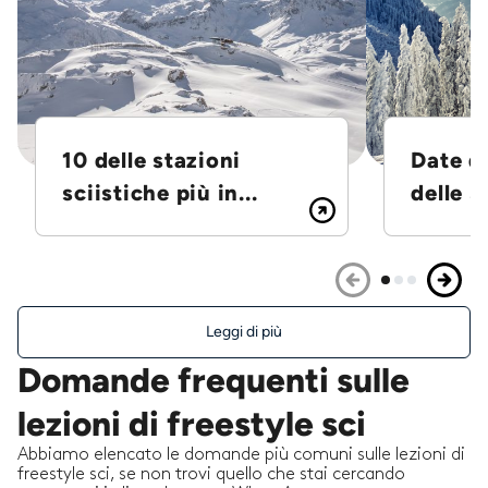
10 delle stazioni
Date d
sciistiche più in...
delle S
Leggi di più
Domande frequenti sulle
lezioni di freestyle sci
Abbiamo elencato le domande più comuni sulle lezioni di
freestyle sci, se non trovi quello che stai cercando