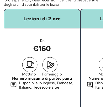
loro esperienza, delle recensioni dei clienti precedenti e
degli orari disponibili per le lezioni.
Lezioni di 2 ore
Lez
Da
€160
Mattino
Pomeriggio
Matt
Numero massimo di partecipanti
Numero ma
Disponibile in Inglese, Francese,
Disponi
Italiano, Tedesco e altre
Italian