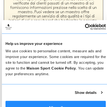
verificate dai clienti passati di un maestro di sci
forniscono informazioni preziose nella scelta di un
maestro. Puoi vedere se un maestro offre
regolarmente un servizio di alta qualità e i tipi di
lezioni di sci o snowboard che ha fornito in passato.
Come prenotare
Help us improve your experience
We use cookies to personalise content, measure ads and
Prenotare con noi non potrebbe essere più
improve your experience. Some cookies are required for the
semplice, il nostro team di esperti è sempre a
site to function and cannot be turned off. By accepting, you
disposizione per aiutarvi: prenotate subito online
o parlate con il nostro team se avete bisogno di
agree to the
Maison Sport Cookie Policy
. You can update
assistenza.
your preferences anytime.
Prenota online
Show details