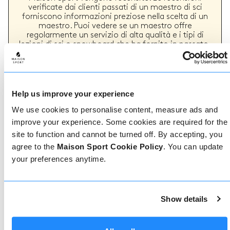
verificate dai clienti passati di un maestro di sci
forniscono informazioni preziose nella scelta di un
maestro. Puoi vedere se un maestro offre
regolarmente un servizio di alta qualità e i tipi di
lezioni di sci o snowboard che ha fornito in passato.
Come prenotare
Help us improve your experience
We use cookies to personalise content, measure ads and
Prenotare con noi non potrebbe essere più
improve your experience. Some cookies are required for the
semplice, il nostro team di esperti è sempre a
site to function and cannot be turned off. By accepting, you
disposizione per aiutarvi: prenotate subito online
o parlate con il nostro team se avete bisogno di
agree to the
Maison Sport Cookie Policy
. You can update
assistenza.
your preferences anytime.
Prenota online
Show details