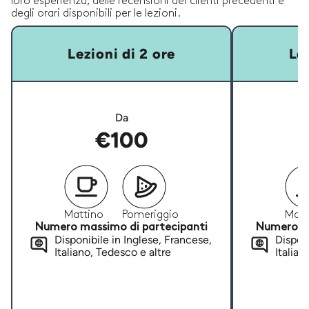
loro esperienza, delle recensioni dei clienti precedenti e
degli orari disponibili per le lezioni.
Lezioni di 2 ore
Lez
Da
€100
Mattino
Pomeriggio
Matt
Numero massimo di partecipanti
Numero ma
Disponibile in Inglese, Francese,
Disponi
Italiano, Tedesco e altre
Italian