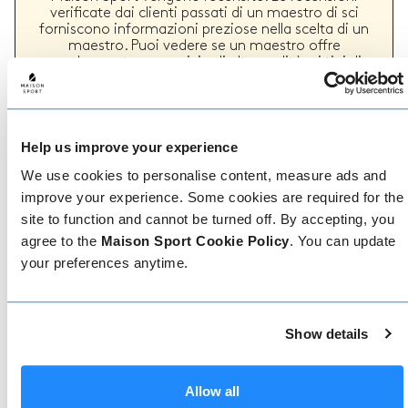
verificate dai clienti passati di un maestro di sci
forniscono informazioni preziose nella scelta di un
maestro. Puoi vedere se un maestro offre
regolarmente un servizio di alta qualità e i tipi di
lezioni di sci o snowboard che ha fornito in passato.
Help us improve your experience
Come prenotare
We use cookies to personalise content, measure ads and
improve your experience. Some cookies are required for the
Prenotare con noi non potrebbe essere più
site to function and cannot be turned off. By accepting, you
semplice, il nostro team di esperti è sempre a
agree to the
Maison Sport Cookie Policy
. You can update
disposizione per aiutarvi: prenotate subito online
o parlate con il nostro team se avete bisogno di
your preferences anytime.
assistenza.
Show details
Prenota online
Allow all