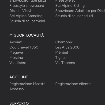
Snowboard fuori pista
Freestyle sci
Freestyle snowboard
Sci Alpino Sitting
Disabili Visivi
Snowboard Adattato per Disab
Sci Alpino Standing
Scuola di sci per adulti
Scuola di sci bambini
MIGLIORI LOCALITÀ
Avoriaz
Chamonix
Courchevel 1850
Les Arcs 2000
Megève
Méribel
Morzine
Tignes
Val d’Isère
Val Thorens
ACCOUNT
Registrazione Maestri
Registrazione cliente
Accesso
SUPPORTO