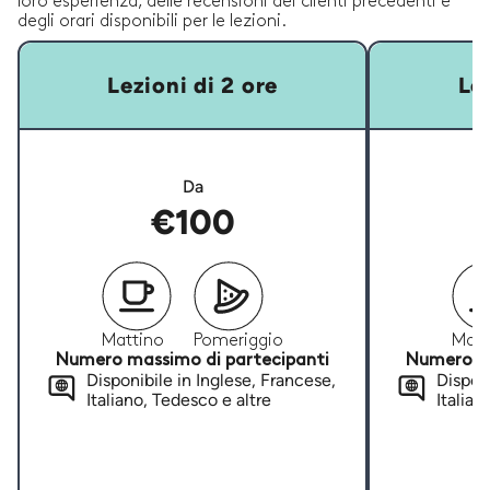
loro esperienza, delle recensioni dei clienti precedenti e
degli orari disponibili per le lezioni.
Lezioni di 2 ore
Lez
Da
€100
Mattino
Pomeriggio
Matt
Numero massimo di partecipanti
Numero ma
Disponibile in Inglese, Francese,
Disponi
Italiano, Tedesco e altre
Italian