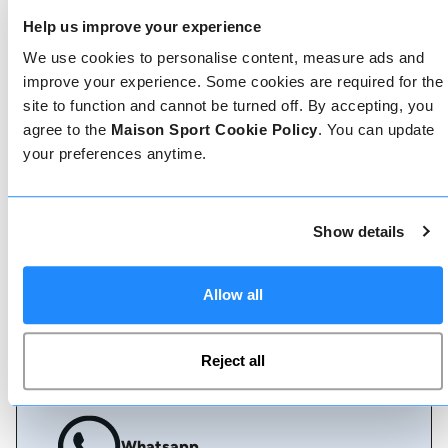
Prenotare con noi non potrebbe essere più
Help us improve your experience
semplice, il nostro team di esperti è sempre a
disposizione per aiutarvi: prenotate subito online
We use cookies to personalise content, measure ads and
o parlate con il nostro team se avete bisogno di
improve your experience. Some cookies are required for the
assistenza.
site to function and cannot be turned off. By accepting, you
agree to the
Maison Sport Cookie Policy
. You can update
Prenota online
your preferences anytime.
Show details
Chiamaci
Allow all
Chat dal vivo
Reject all
Whatsapp