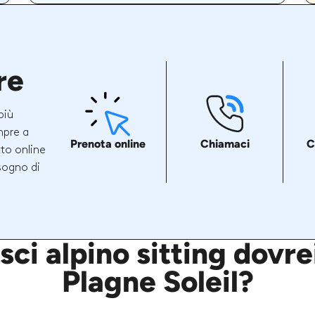
re
più
mpre a
Prenota online
Chiamaci
C
ito online
sogno di
sci alpino sitting dovr
Plagne Soleil?