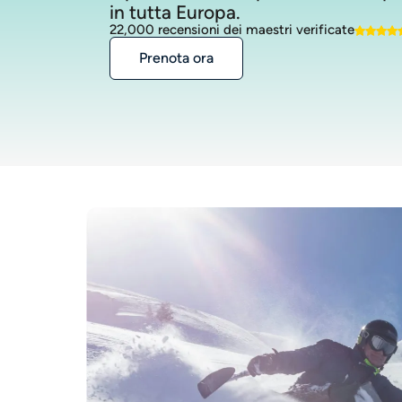
in tutta Europa.
22,000 recensioni dei maestri verificate
Prenota ora