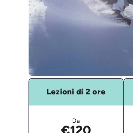
Lezioni di 2 ore
Da
€120