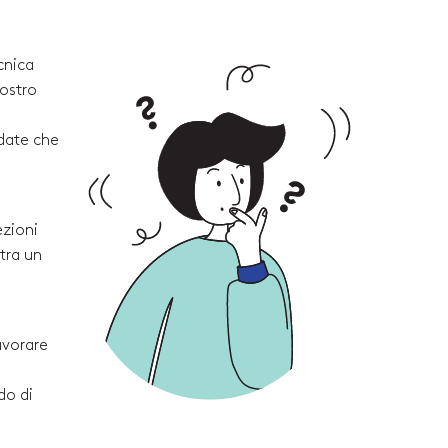
cnica
vostro
rdate che
ezioni
tra un
avorare
do di