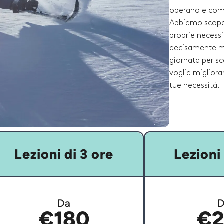
operano e compa
Abbiamo scoper
proprie necessi
decisamente mi
giornata per sco
voglia migliorar
tue necessità.
Lezioni di 3 ore
Lezioni 
Da
D
€180
€2