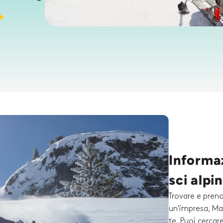
Informaz
sci alpi
Trovare e preno
un'impresa, Mai
te. Puoi cercare