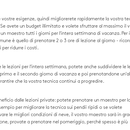
le vostre esigenze, quindi migliorerete rapidamente la vostra te
i. Se avete un budget illimitato e volete sfruttare al massimo il 
 maestro tutti i giorni per l'intera settimana di vacanza. Per i
comune è quello di prenotare 2 o 3 ore di lezione al giorno - rico
per ridurre i costi.
 le lezioni per l'intera settimana, potete anche suddividere le l
l primo e il secondo giorno di vacanza e poi prenotandone un'al
arantire che la vostra tecnica continui a progredire.
neficio dalle lezioni private: potete prenotare un maestro per l
empio per migliorare la tecnica sui pendii ripidi o se volete
re le migliori condizioni di neve, il vostro maestro sarà in gra
ezione, provate a prenotare nel pomeriggio, perché spesso è più