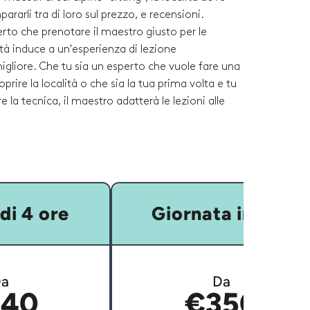
rarli tra di loro sul prezzo, e recensioni.
to che prenotare il maestro giusto per le
tà induce a un'esperienza di lezione
gliore. Che tu sia un esperto che vuole fare una
prire la località o che sia la tua prima volta e tu
e la tecnica, il maestro adatterà le lezioni alle
di 4 ore
Giornata intera
a
Da
40
€350