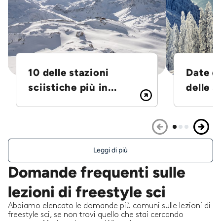
10 delle stazioni
Date d
sciistiche più in...
delle S
Leggi di più
Domande frequenti sulle
lezioni di freestyle sci
Abbiamo elencato le domande più comuni sulle lezioni di
freestyle sci, se non trovi quello che stai cercando