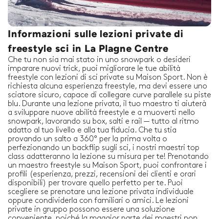
Informazioni sulle lezioni private di
freestyle sci in La Plagne Centre
Che tu non sia mai stato in uno snowpark o desideri
imparare nuovi trick, puoi migliorare le tue abilità
freestyle con lezioni di sci private su Maison Sport. Non è
richiesta alcuna esperienza freestyle, ma devi essere uno
sciatore sicuro, capace di collegare curve parallele su piste
blu. Durante una lezione privata, il tuo maestro ti aiuterà
a sviluppare nuove abilità freestyle e a muoverti nello
snowpark, lavorando su box, salti e rail — tutto al ritmo
adatto al tuo livello e alla tua fiducia. Che tu stia
provando un salto a 360° per la prima volta o
perfezionando un backflip sugli sci, i nostri maestri top
class adatteranno la lezione su misura per te! Prenotando
un maestro freestyle su Maison Sport, puoi confrontare i
profili (esperienza, prezzi, recensioni dei clienti e orari
disponibili) per trovare quello perfetto per te. Puoi
scegliere se prenotare una lezione privata individuale
oppure condividerla con familiari o amici. Le lezioni
private in gruppo possono essere una soluzione
conveniente, poiché la maggior parte dei maestri non