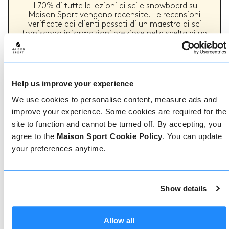
Il 70% di tutte le lezioni di sci e snowboard su
Maison Sport vengono recensite. Le recensioni
verificate dai clienti passati di un maestro di sci
forniscono informazioni preziose nella scelta di un
maestro. Puoi vedere se un maestro offre
regolarmente un servizio di alta qualità e i tipi di
lezioni di sci o snowboard che ha fornito in passato.
Help us improve your experience
We use cookies to personalise content, measure ads and
Come prenotare
improve your experience. Some cookies are required for the
site to function and cannot be turned off. By accepting, you
Prenotare con noi non potrebbe essere più
agree to the
Maison Sport Cookie Policy
. You can update
semplice, il nostro team di esperti è sempre a
your preferences anytime.
disposizione per aiutarvi: prenotate subito online
o parlate con il nostro team se avete bisogno di
assistenza.
Show details
Prenota online
Allow all