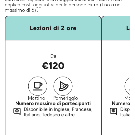
applica costi aggiuntivi per le persone extra (fino a un
massimo di 6).
Lezioni di 2 ore
Lez
Da
€120
Mattino
Pomeriggio
Matt
Numero massimo di partecipanti
Numero ma
Disponibile in Inglese, Francese,
Disponi
Italiano, Tedesco e altre
Italian