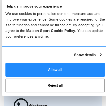
Prenotare con noi non potrebbe essere più
Help us improve your experience
semplice, il nostro team di esperti è sempre a
disposizione per aiutarvi: prenotate subito online
We use cookies to personalise content, measure ads and
o parlate con il nostro team se avete bisogno di
improve your experience. Some cookies are required for the
assistenza.
site to function and cannot be turned off. By accepting, you
agree to the
Maison Sport Cookie Policy
. You can update
Prenota online
your preferences anytime.
Show details
Chiamaci
Allow all
Chat dal vivo
Reject all
Whatsapp