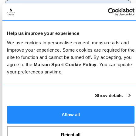
Come prenotare
Help us improve your experience
Prenotare con noi non potrebbe essere più
semplice, il nostro team di esperti è sempre a
We use cookies to personalise content, measure ads and
disposizione per aiutarvi: prenotate subito online
improve your experience. Some cookies are required for the
o parlate con il nostro team se avete bisogno di
assistenza.
site to function and cannot be turned off. By accepting, you
agree to the
Maison Sport Cookie Policy
. You can update
your preferences anytime.
Prenota online
Show details
Chiamaci
Allow all
Reject all