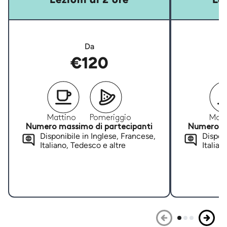
Da
€120
Mattino
Pomeriggio
Matt
Numero massimo di partecipanti
Numero ma
Disponibile in Inglese, Francese,
Disponi
Italiano, Tedesco e altre
Italian