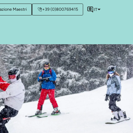
azione Maestri
+39 (0)800769415
IT