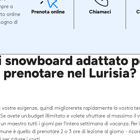
mpre a
Prenota online
Chiamaci
C
ito online
sogno di
i snowboard adattato pe
prenotare nel Lurisia?
le vostre esigenze, quindi migliorerete rapidamente la vostra te
i. Se avete un budget illimitato e volete sfruttare al massimo il 
 maestro tutti i giorni per l'intera settimana di vacanza. Per i
comune è quello di prenotare 2 o 3 ore di lezione al giorno - rico
per ridurre i costi.