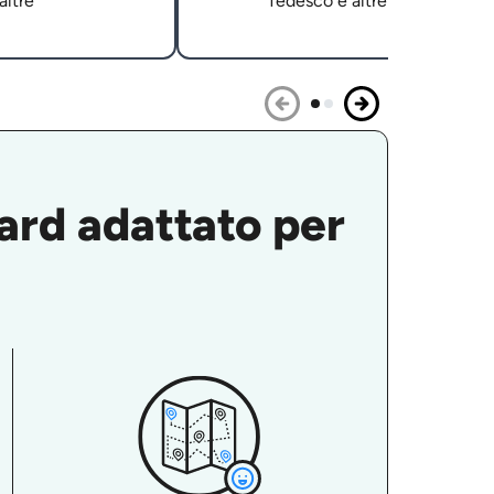
altre
Tedesco e altre
oard adattato per