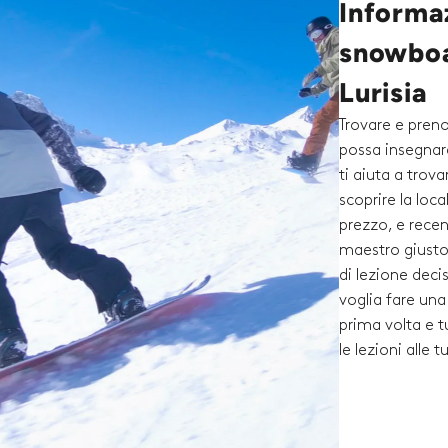
Informaz
snowboar
Lurisia
Trovare e pren
possa insegnare
ti aiuta a trova
scoprire la loc
prezzo, e rece
maestro giusto 
di lezione dec
voglia fare una 
prima volta e t
le lezioni alle 