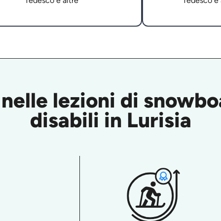
Tedesco e altre
Tedesco e 
nelle lezioni di snowb
disabili in Lurisia