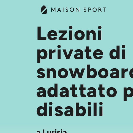
Lezioni
private di
snowboar
adattato 
disabili
a
Lurisia