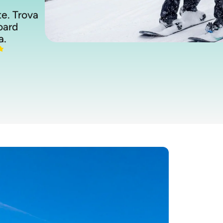
ste. Trova
oard
a.