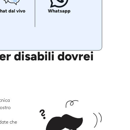
hat dal vivo
Whatsapp
r disabili dovrei
cnica
vostro
rdate che