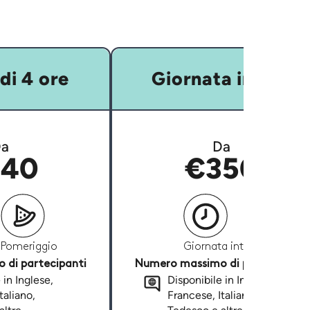
di 4 ore
Giornata intera
a
Da
40
€350
Pomeriggio
Giornata intera
di partecipanti
Numero massimo di partecipanti
 in Inglese,
Disponibile in Inglese,
taliano,
Francese, Italiano,