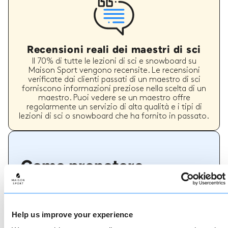
Recensioni reali dei maestri di sci
Il 70% di tutte le lezioni di sci e snowboard su
Maison Sport vengono recensite. Le recensioni
verificate dai clienti passati di un maestro di sci
forniscono informazioni preziose nella scelta di un
maestro. Puoi vedere se un maestro offre
regolarmente un servizio di alta qualità e i tipi di
lezioni di sci o snowboard che ha fornito in passato.
Come prenotare
Prenotare con noi non potrebbe essere più
semplice, il nostro team di esperti è sempre a
disposizione per aiutarvi: prenotate subito online
Help us improve your experience
o parlate con il nostro team se avete bisogno di
assistenza.