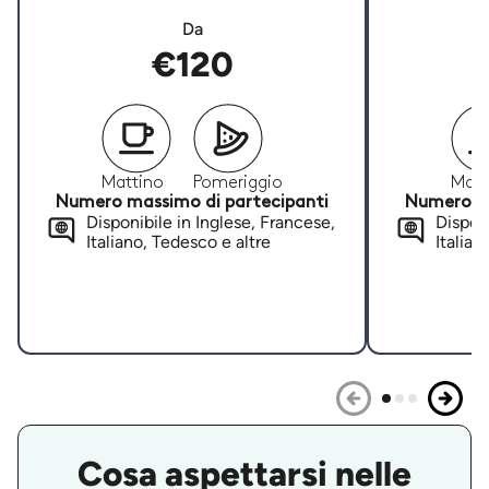
Da
€120
Mattino
Pomeriggio
Matt
Numero massimo di partecipanti
Numero ma
Disponibile in Inglese, Francese,
Disponi
Italiano, Tedesco e altre
Italian
Cosa aspettarsi nelle