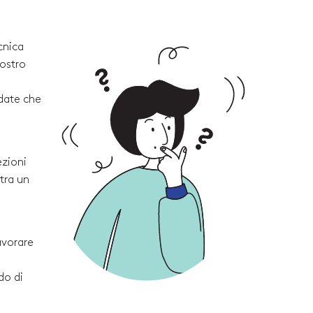
cnica
vostro
rdate che
ezioni
tra un
avorare
do di