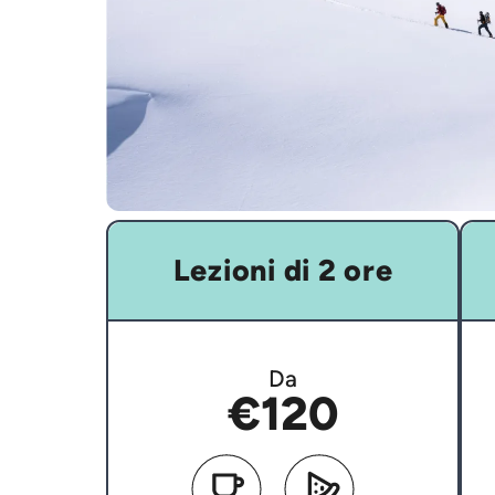
Lezioni di 2 ore
Da
€120