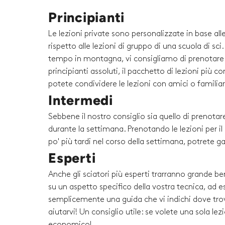
Principianti
Le lezioni private sono personalizzate in base al
rispetto alle lezioni di gruppo di una scuola di sc
tempo in montagna, vi consigliamo di prenotare un
principianti assoluti, il pacchetto di lezioni più 
potete condividere le lezioni con amici o familiari 
Intermedi
Sebbene il nostro consiglio sia quello di prenotare
durante la settimana. Prenotando le lezioni per i
po' più tardi nel corso della settimana, potrete g
Esperti
Anche gli sciatori più esperti trarranno grande be
su un aspetto specifico della vostra tecnica, ad es
semplicemente una guida che vi indichi dove trova
aiutarvi! Un consiglio utile: se volete una sola l
economico!