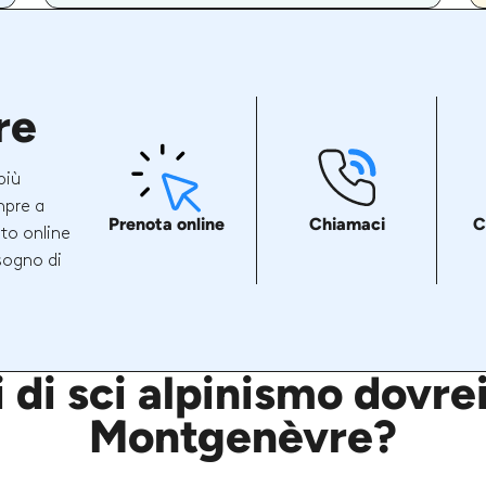
re
più
mpre a
Prenota online
Chiamaci
C
ito online
sogno di
 di sci alpinismo dovre
Montgenèvre?