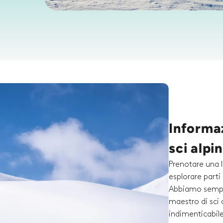
Informaz
sci alp
Prenotare una l
esplorare part
Abbiamo semplif
maestro di sci 
indimenticabile