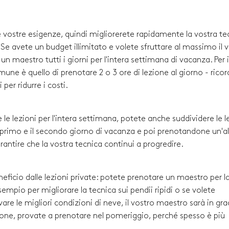
le vostre esigenze, quindi migliorerete rapidamente la vostra te
i. Se avete un budget illimitato e volete sfruttare al massimo il 
 maestro tutti i giorni per l'intera settimana di vacanza. Per i
comune è quello di prenotare 2 o 3 ore di lezione al giorno - rico
per ridurre i costi.
 le lezioni per l'intera settimana, potete anche suddividere le l
l primo e il secondo giorno di vacanza e poi prenotandone un'al
arantire che la vostra tecnica continui a progredire.
neficio dalle lezioni private: potete prenotare un maestro per l
empio per migliorare la tecnica sui pendii ripidi o se volete
re le migliori condizioni di neve, il vostro maestro sarà in gra
ezione, provate a prenotare nel pomeriggio, perché spesso è più