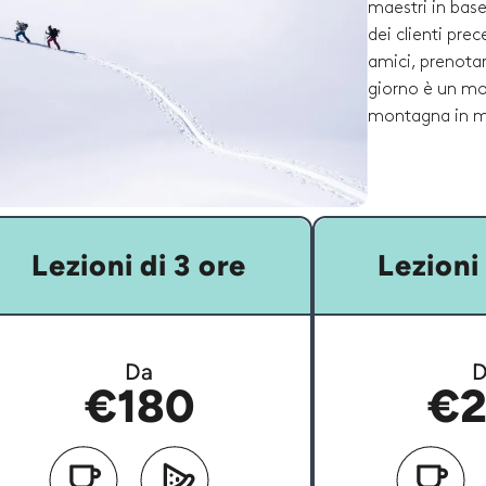
maestri in base 
dei clienti prec
amici, prenotar
giorno è un mo
montagna in mo
Lezioni di 3 ore
Lezioni 
Da
D
€180
€2