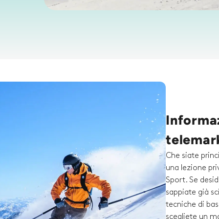
Informaz
telemar
Che siate princ
una lezione pr
Sport. Se desid
sappiate già sc
tecniche di bas
scegliete un ma