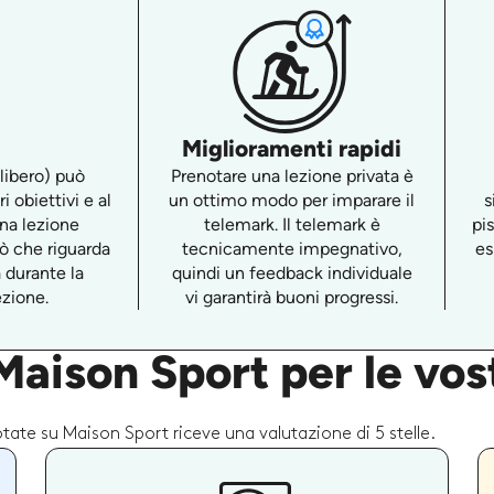
Miglioramenti rapidi
 libero) può
Prenotare una lezione privata è
i obiettivi e al
un ottimo modo per imparare il
s
 una lezione
telemark. Il telemark è
pi
iò che riguarda
tecnicamente impegnativo,
es
a durante la
quindi un feedback individuale
ezione.
vi garantirà buoni progressi.
aison Sport per le vost
otate su Maison Sport riceve una valutazione di 5 stelle.