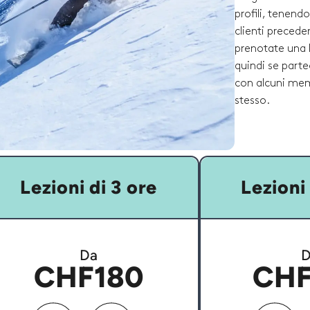
profili, tenend
clienti preceden
prenotate una 
quindi se parte
con alcuni memb
stesso.
Lezioni di 3 ore
Lezioni 
Da
D
CHF180
CHF