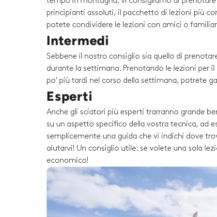
tempo in montagna, vi consigliamo di prenotare un
principianti assoluti, il pacchetto di lezioni più 
potete condividere le lezioni con amici o familiari 
Intermedi
Sebbene il nostro consiglio sia quello di prenotare
durante la settimana. Prenotando le lezioni per i
po' più tardi nel corso della settimana, potrete g
Esperti
Anche gli sciatori più esperti trarranno grande be
su un aspetto specifico della vostra tecnica, ad es
semplicemente una guida che vi indichi dove trova
aiutarvi! Un consiglio utile: se volete una sola l
economico!