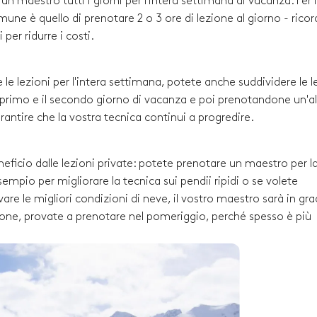
 maestro tutti i giorni per l'intera settimana di vacanza. Per i
comune è quello di prenotare 2 o 3 ore di lezione al giorno - rico
per ridurre i costi.
 le lezioni per l'intera settimana, potete anche suddividere le l
l primo e il secondo giorno di vacanza e poi prenotandone un'al
arantire che la vostra tecnica continui a progredire.
neficio dalle lezioni private: potete prenotare un maestro per l
empio per migliorare la tecnica sui pendii ripidi o se volete
re le migliori condizioni di neve, il vostro maestro sarà in gra
ezione, provate a prenotare nel pomeriggio, perché spesso è più