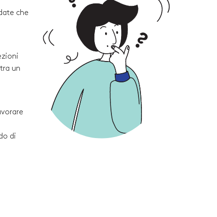
rdate che
ezioni
tra un
avorare
do di