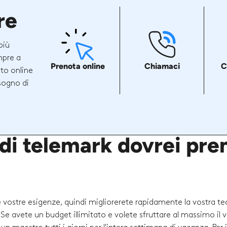
re
più
mpre a
Prenota online
Chiamaci
C
ito online
sogno di
 di telemark dovrei pre
le vostre esigenze, quindi migliorerete rapidamente la vostra te
i. Se avete un budget illimitato e volete sfruttare al massimo il 