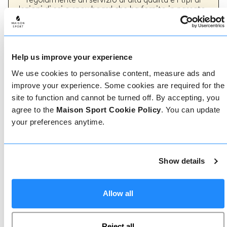
regolarmente un servizio di alta qualità e i tipi di
lezioni di sci o snowboard che ha fornito in passato.
Come prenotare
Help us improve your experience
We use cookies to personalise content, measure ads and
Prenotare con noi non potrebbe essere più
improve your experience. Some cookies are required for the
semplice, il nostro team di esperti è sempre a
site to function and cannot be turned off. By accepting, you
disposizione per aiutarvi: prenotate subito online
o parlate con il nostro team se avete bisogno di
agree to the
Maison Sport Cookie Policy
. You can update
assistenza.
your preferences anytime.
Prenota online
Show details
Allow all
Chiamaci
Reject all