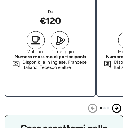
Da
€120
Mattino
Pomeriggio
Matt
Numero massimo di partecipanti
Numero ma
Disponibile in Inglese, Francese,
Disponi
Italiano, Tedesco e altre
Italian