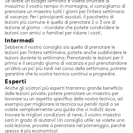
Se avete un budget illimitato e volete sfruttare al
massimo il vostro tempo in montagna, vi consigliamo di
prenotare un maestro tutti i giorni per l'intera settimana
di vacanza. Per i principianti assoluti, il pacchetto di
lezioni più comune è quello di prenotare 2 o 3 ore di
lezione al giorno - ricordate che potete condividere le
lezioni con amici o familiari per ridurre i costi.
Intermedi
Sebbene il nostro consiglio sia quello di prenotare le
lezioni per l'intera settimana, potete anche suddividere le
lezioni durante la settimana. Prenotando le lezioni per il
primo e il secondo giorno di vacanza e poi prenotandone
un'altra un po' più tardi nel corso della settimana, potrete
garantire che la vostra tecnica continui a progredire.
Esperti
Anche gli sciatori più esperti trarranno grande beneficio
dalle lezioni private: potete prenotare un maestro per
lavorare su un aspetto specifico della vostra tecnica, ad
esempio per migliorare la tecnica sui pendii ripidi o se
volete semplicemente una guida che vi indichi dove
trovare le migliori condizioni di neve, il vostro maestro
sarà in grado di aiutarvi! Un consiglio utile: se volete una
sola lezione, provate a prenotare nel pomeriggio, perché
spesso è più economico!