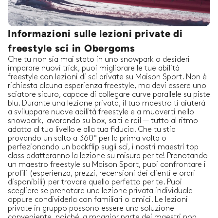
Informazioni sulle lezioni private di
freestyle sci in Obergoms
Che tu non sia mai stato in uno snowpark o desideri
imparare nuovi trick, puoi migliorare le tue abilità
freestyle con lezioni di sci private su Maison Sport. Non è
richiesta alcuna esperienza freestyle, ma devi essere uno
sciatore sicuro, capace di collegare curve parallele su piste
blu. Durante una lezione privata, il tuo maestro ti aiuterà
a sviluppare nuove abilità freestyle e a muoverti nello
snowpark, lavorando su box, salti e rail — tutto al ritmo
adatto al tuo livello e alla tua fiducia. Che tu stia
provando un salto a 360° per la prima volta o
perfezionando un backflip sugli sci, i nostri maestri top
class adatteranno la lezione su misura per te! Prenotando
un maestro freestyle su Maison Sport, puoi confrontare i
profili (esperienza, prezzi, recensioni dei clienti e orari
disponibili) per trovare quello perfetto per te. Puoi
scegliere se prenotare una lezione privata individuale
oppure condividerla con familiari o amici. Le lezioni
private in gruppo possono essere una soluzione
conveniente, poiché la maggior parte dei maestri non