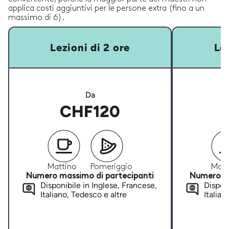
applica costi aggiuntivi per le persone extra (fino a un
massimo di 6).
Lezioni di 2 ore
Lez
Da
CHF120
Mattino
Pomeriggio
Matt
Numero massimo di partecipanti
Numero ma
Disponibile in Inglese, Francese,
Disponi
Italiano, Tedesco e altre
Italian