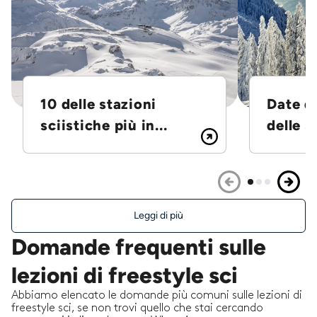
10 delle stazioni
Date d
sciistiche più in...
delle S
Leggi di più
Domande frequenti sulle
lezioni di freestyle sci
Abbiamo elencato le domande più comuni sulle lezioni di
freestyle sci, se non trovi quello che stai cercando