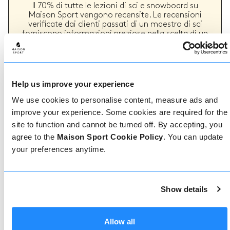
Il 70% di tutte le lezioni di sci e snowboard su
Maison Sport vengono recensite. Le recensioni
verificate dai clienti passati di un maestro di sci
forniscono informazioni preziose nella scelta di un
maestro. Puoi vedere se un maestro offre
regolarmente un servizio di alta qualità e i tipi di
lezioni di sci o snowboard che ha fornito in passato.
Help us improve your experience
We use cookies to personalise content, measure ads and
Come prenotare
improve your experience. Some cookies are required for the
site to function and cannot be turned off. By accepting, you
Prenotare con noi non potrebbe essere più
agree to the
Maison Sport Cookie Policy
. You can update
semplice, il nostro team di esperti è sempre a
your preferences anytime.
disposizione per aiutarvi: prenotate subito online
o parlate con il nostro team se avete bisogno di
assistenza.
Show details
Prenota online
Allow all