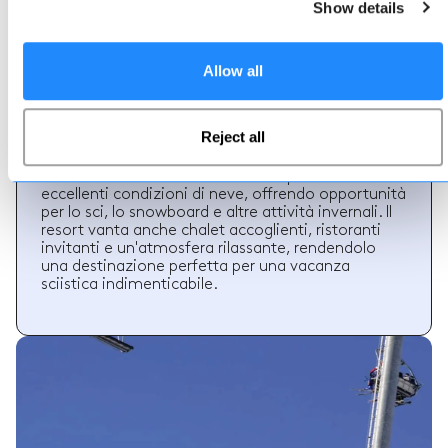
Show details
Ovronnaz
Ovronnaz si trova a Svizzera
Allow all
Ovronnaz è un incantevole resort sciistico
immerso nelle Alpi Svizzere. Con una vista
mozzafiato sulle montagne e una vasta rete di
Reject all
piste, offre un'esperienza emozionante per gli
appassionati degli sport invernali. La stagione
sciistica a Ovronnaz è conosciuta per le sue
eccellenti condizioni di neve, offrendo opportunità
per lo sci, lo snowboard e altre attività invernali. Il
resort vanta anche chalet accoglienti, ristoranti
invitanti e un'atmosfera rilassante, rendendolo
una destinazione perfetta per una vacanza
sciistica indimenticabile.