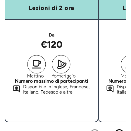
Lezioni di 2 ore
Lez
Da
€120
Mattino
Pomeriggio
Matt
Numero massimo di partecipanti
Numero ma
Disponibile in Inglese, Francese,
Disponi
Italiano, Tedesco e altre
Italian