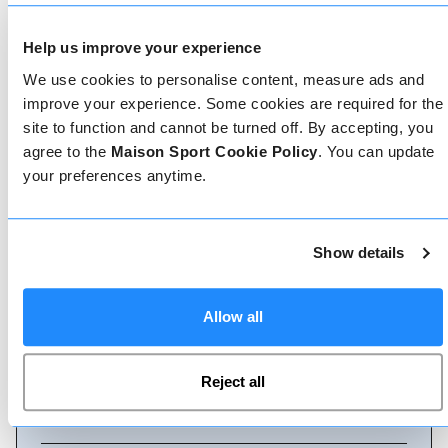
Come prenotare
Help us improve your experience
Prenotare con noi non potrebbe essere più
semplice, il nostro team di esperti è sempre a
We use cookies to personalise content, measure ads and
disposizione per aiutarvi: prenotate subito online
improve your experience. Some cookies are required for the
o parlate con il nostro team se avete bisogno di
site to function and cannot be turned off. By accepting, you
assistenza.
agree to the
Maison Sport Cookie Policy
. You can update
your preferences anytime.
Prenota online
Show details
Chiamaci
Allow all
Reject all
Chat dal vivo