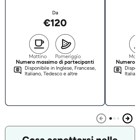
Da
€120
Mattino
Pomeriggio
Matt
Numero massimo di partecipanti
Numero ma
Disponibile in Inglese, Francese,
Disponi
Italiano, Tedesco e altre
Italian