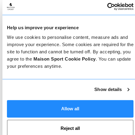
Come prenotare
Help us improve your experience
Prenotare con noi non potrebbe essere più
We use cookies to personalise content, measure ads and
semplice, il nostro team di esperti è sempre a
improve your experience. Some cookies are required for the
disposizione per aiutarvi: prenotate subito online
site to function and cannot be turned off. By accepting, you
o parlate con il nostro team se avete bisogno di
assistenza.
agree to the
Maison Sport Cookie Policy
. You can update
your preferences anytime.
Prenota online
Show details
Allow all
Chiamaci
Reject all