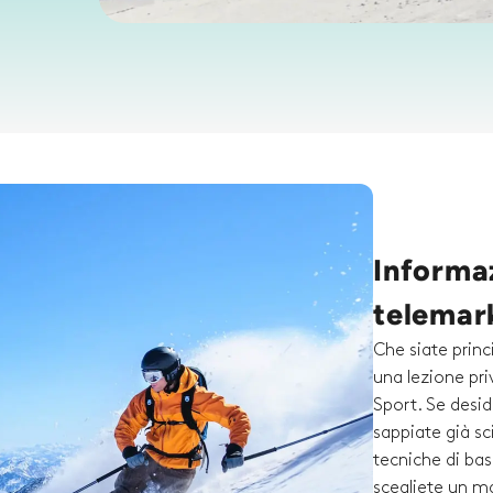
Informaz
telemark
Che siate princ
una lezione pr
Sport. Se desid
sappiate già sc
tecniche di bas
scegliete un ma