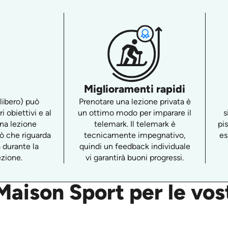
Miglioramenti rapidi
 libero) può
Prenotare una lezione privata è
i obiettivi e al
un ottimo modo per imparare il
s
 una lezione
telemark. Il telemark è
pi
iò che riguarda
tecnicamente impegnativo,
es
a durante la
quindi un feedback individuale
ezione.
vi garantirà buoni progressi.
aison Sport per le vost