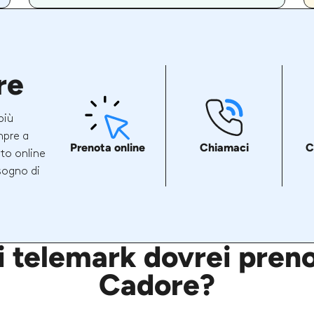
re
più
mpre a
Prenota online
Chiamaci
C
ito online
sogno di
i telemark dovrei preno
Cadore?