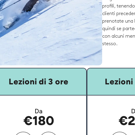
profili, tenend
clienti preceden
prenotate una 
quindi se parte
con alcuni memb
stesso.
Lezioni di 3 ore
Lezioni 
Da
D
€180
€2