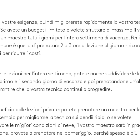
le vostre esigenze, quindi migliorerete rapidamente la vostra te
i. Se avete un budget illimitato e volete sfruttare al massimo il 
 maestro tutti i giorni per l'intera settimana di vacanza. Per i
comune è quello di prenotare 2 o 3 ore di lezione al giorno - rico
per ridurre i costi.
 le lezioni per l'intera settimana, potete anche suddividere le l
l primo e il secondo giorno di vacanza e poi prenotandone un'al
arantire che la vostra tecnica continui a progredire.
neficio dalle lezioni private: potete prenotare un maestro per l
empio per migliorare la tecnica sui pendii ripidi o se volete
re le migliori condizioni di neve, il vostro maestro sarà in gra
ezione, provate a prenotare nel pomeriggio, perché spesso è più