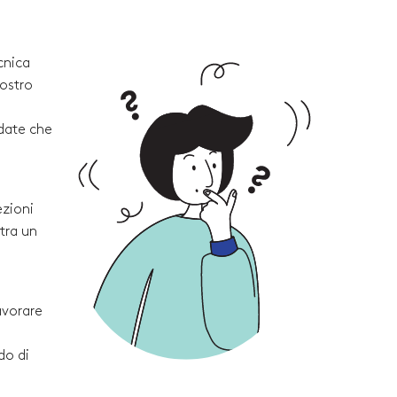
cnica
vostro
rdate che
ezioni
tra un
avorare
do di