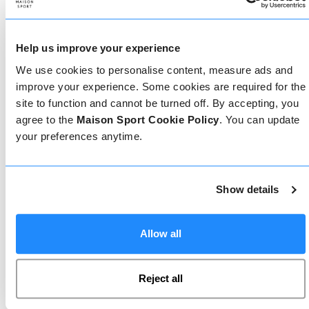
Come prenotare
Prenotare con noi non potrebbe essere più
Help us improve your experience
semplice, il nostro team di esperti è sempre a
disposizione per aiutarvi: prenotate subito online
We use cookies to personalise content, measure ads and
o parlate con il nostro team se avete bisogno di
improve your experience. Some cookies are required for the
assistenza.
site to function and cannot be turned off. By accepting, you
agree to the
Maison Sport Cookie Policy
. You can update
your preferences anytime.
Prenota online
Show details
Chiamaci
Allow all
Chat dal vivo
Reject all