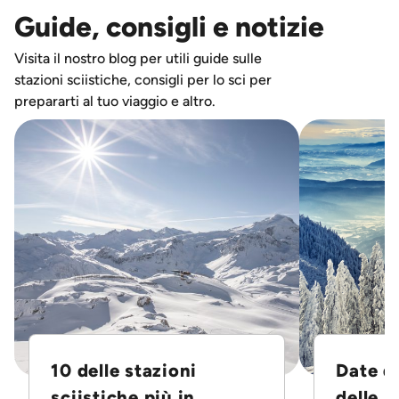
Guide, consigli e notizie
Visita il nostro blog per utili guide sulle
stazioni sciistiche, consigli per lo sci per
prepararti al tuo viaggio e altro.
10 delle stazioni
Date d
sciistiche più in...
delle S