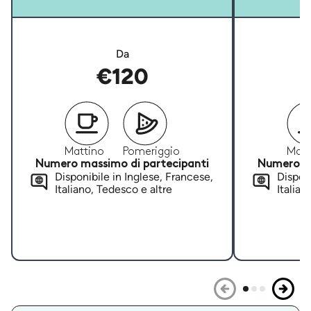
Da
€120
Mattino
Pomeriggio
Matt
Numero massimo di partecipanti
Numero ma
Disponibile in Inglese, Francese,
Disponi
Italiano, Tedesco e altre
Italian