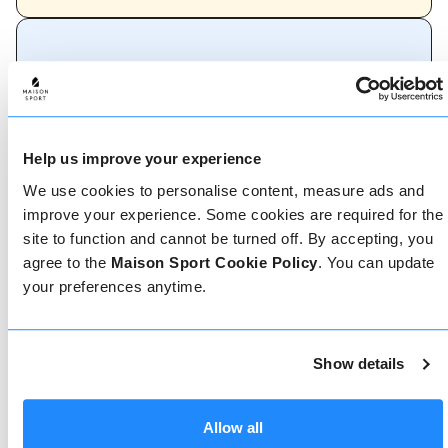
Come prenotare
Prenotare con noi non potrebbe essere più
semplice, il nostro team di esperti è sempre a
Help us improve your experience
disposizione per aiutarvi: prenotate subito online
o parlate con il nostro team se avete bisogno di
We use cookies to personalise content, measure ads and
assistenza.
improve your experience. Some cookies are required for the
site to function and cannot be turned off. By accepting, you
agree to the
Maison Sport Cookie Policy
. You can update
Prenota online
your preferences anytime.
Show details
Chiamaci
Allow all