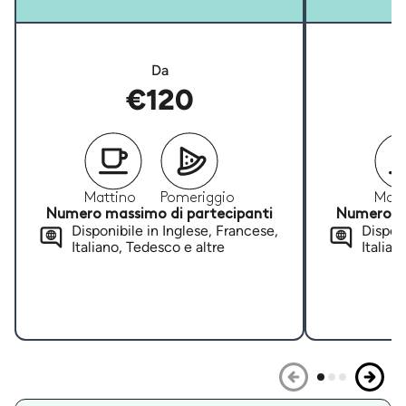
Da
€120
Mattino
Pomeriggio
Matt
Numero massimo di partecipanti
Numero ma
Disponibile in Inglese, Francese,
Disponi
Italiano, Tedesco e altre
Italian