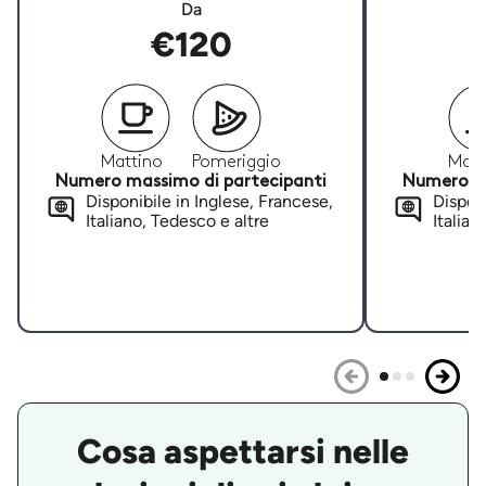
Da
€120
Mattino
Pomeriggio
Matt
Numero massimo di partecipanti
Numero ma
Disponibile in Inglese, Francese,
Disponi
Italiano, Tedesco e altre
Italian
Cosa aspettarsi nelle