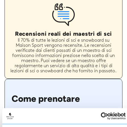
Recensioni reali dei maestri di sci
Il 70% di tutte le lezioni di sci e snowboard su
Maison Sport vengono recensite. Le recensioni
verificate dai clienti passati di un maestro di sci
forniscono informazioni preziose nella scelta di un
maestro. Puoi vedere se un maestro offre
regolarmente un servizio di alta qualità e i tipi di
lezioni di sci o snowboard che ha fornito in passato.
Come prenotare
Prenotare con noi non potrebbe essere più
semplice, il nostro team di esperti è sempre a
disposizione per aiutarvi: prenotate subito online
o parlate con il nostro team se avete bisogno di