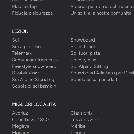
Maestri Top
Ricerca per nome del maestr
Fiducia e sicurezza
Unisciti alla nostra comunità
LEZIONI
Sci
Snowboard
Sci alpinismo
Sci di fondo
Telemark
Sci fuori pista
Snowboard fuori pista
Freestyle sci
Freestyle snowboard
Sci Alpino Sitting
Disabili Visivi
Snowboard Adattato per Disab
Sci Alpino Standing
Scuola di sci per adulti
Scuola di sci bambini
MIGLIORI LOCALITÀ
Avoriaz
Chamonix
Courchevel 1850
Les Arcs 2000
Megève
Méribel
Morzine
Tignes