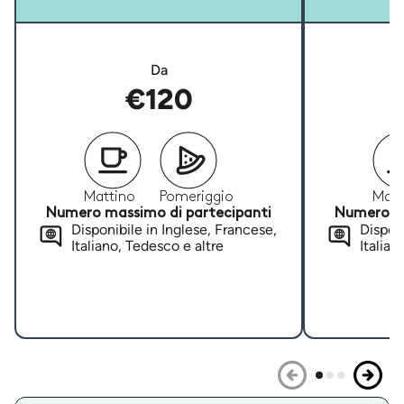
Da
€120
Mattino
Pomeriggio
Matt
Numero massimo di partecipanti
Numero ma
Disponibile in Inglese, Francese,
Disponi
Italiano, Tedesco e altre
Italian