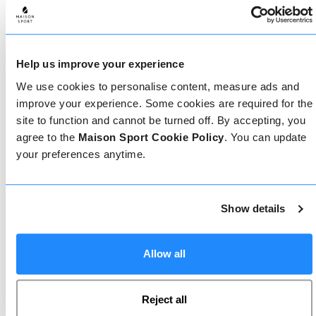
Come prenotare
Help us improve your experience
Prenotare con noi non potrebbe essere più
We use cookies to personalise content, measure ads and
semplice, il nostro team di esperti è sempre a
disposizione per aiutarvi: prenotate subito online
improve your experience. Some cookies are required for the
o parlate con il nostro team se avete bisogno di
site to function and cannot be turned off. By accepting, you
assistenza.
agree to the
Maison Sport Cookie Policy
. You can update
your preferences anytime.
Prenota online
Show details
Chiamaci
Allow all
Reject all
Chat dal vivo