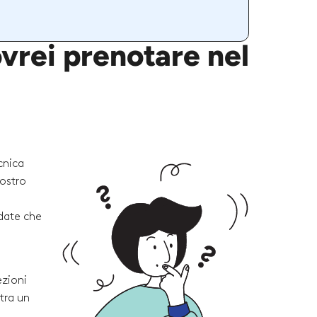
vrei prenotare nel
cnica
vostro
rdate che
ezioni
tra un