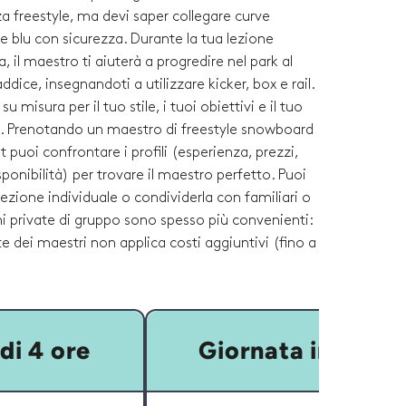
a freestyle, ma devi saper collegare curve
ste blu con sicurezza. Durante la tua lezione
a, il maestro ti aiuterà a progredire nel park al
addice, insegnandoti a utilizzare kicker, box e rail.
su misura per il tuo stile, i tuoi obiettivi e il tuo
cia. Prenotando un maestro di freestyle snowboard
 puoi confrontare i profili (esperienza, prezzi,
sponibilità) per trovare il maestro perfetto. Puoi
ezione individuale o condividerla con familiari o
ni private di gruppo sono spesso più convenienti:
e dei maestri non applica costi aggiuntivi (fino a
di 4 ore
Giornata intera