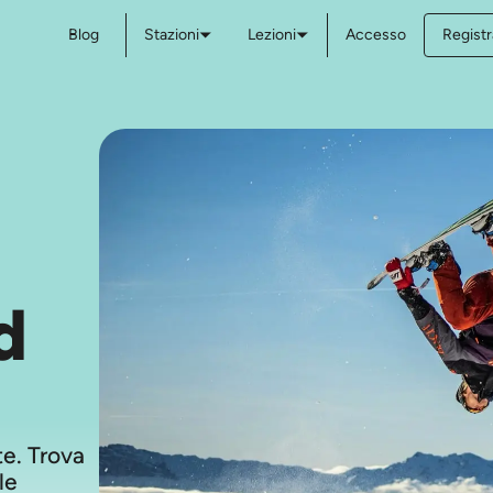
Blog
Stazioni
Lezioni
Accesso
Registr
d
ste. Trova
le