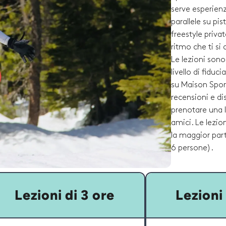
serve esperienz
parallele su pi
freestyle privat
ritmo che ti si 
Le lezioni sono 
livello di fidu
su Maison Sport
recensioni e di
prenotare una l
amici. Le lezio
la maggior part
6 persone).
Lezioni di 3 ore
Lezioni 