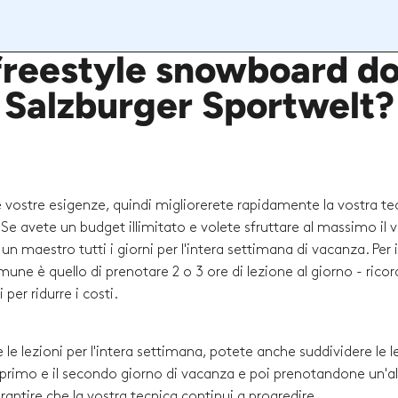
 freestyle snowboard do
Salzburger Sportwelt?
le vostre esigenze, quindi migliorerete rapidamente la vostra te
i. Se avete un budget illimitato e volete sfruttare al massimo il 
 maestro tutti i giorni per l'intera settimana di vacanza. Per i
comune è quello di prenotare 2 o 3 ore di lezione al giorno - rico
per ridurre i costi.
 le lezioni per l'intera settimana, potete anche suddividere le l
l primo e il secondo giorno di vacanza e poi prenotandone un'al
arantire che la vostra tecnica continui a progredire.