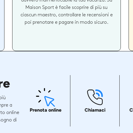
davvero indimenticabile la tua vacanza. Su
Maison Sport è facile scoprire di più su
ciascun maestro, controllare le recensioni e
poi prenotare e pagare in modo sicuro.
re
più
mpre a
Prenota online
Chiamaci
C
ito online
sogno di