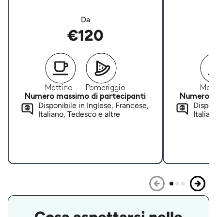
Da
€120
Mattino
Pomeriggio
Matt
Numero massimo di partecipanti
Numero ma
Disponibile in Inglese, Francese,
Disponi
Italiano, Tedesco e altre
Italian