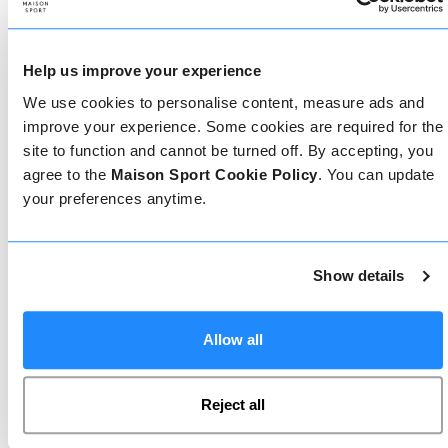
Come prenotare
Help us improve your experience
Prenotare con noi non potrebbe essere più
semplice, il nostro team di esperti è sempre a
We use cookies to personalise content, measure ads and
disposizione per aiutarvi: prenotate subito online
improve your experience. Some cookies are required for the
o parlate con il nostro team se avete bisogno di
site to function and cannot be turned off. By accepting, you
assistenza.
agree to the
Maison Sport Cookie Policy
. You can update
your preferences anytime.
Prenota online
Show details
Chiamaci
Allow all
Reject all
Chat dal vivo