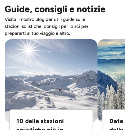
Guide, consigli e notizie
Visita il nostro blog per utili guide sulle
stazioni sciistiche, consigli per lo sci per
prepararti al tuo viaggio e altro.
10 delle stazioni
Date d
sciistiche più in...
delle S