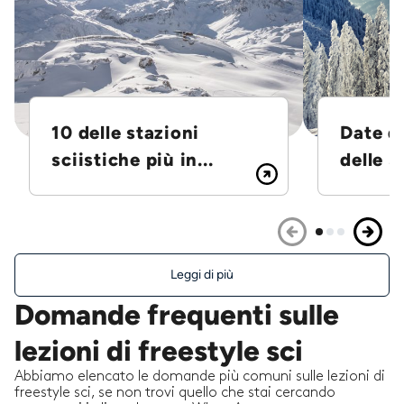
10 delle stazioni
Date d
sciistiche più in...
delle S
Leggi di più
Domande frequenti sulle
lezioni di freestyle sci
Abbiamo elencato le domande più comuni sulle lezioni di
freestyle sci, se non trovi quello che stai cercando