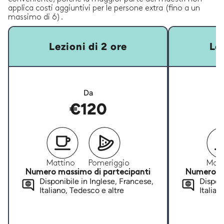
applica costi aggiuntivi per le persone extra (fino a un
massimo di 6).
Lezioni di 2 ore
Lez
Da
€120
Mattino
Pomeriggio
Matt
Numero massimo di partecipanti
Numero ma
Disponibile in Inglese, Francese,
Disponi
Italiano, Tedesco e altre
Italian