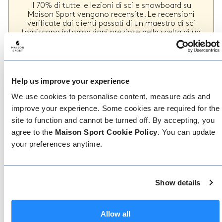
Il 70% di tutte le lezioni di sci e snowboard su
Maison Sport vengono recensite. Le recensioni
verificate dai clienti passati di un maestro di sci
forniscono informazioni preziose nella scelta di un
maestro. Puoi vedere se un maestro offre
regolarmente un servizio di alta qualità e i tipi di
lezioni di sci o snowboard che ha fornito in passato.
Help us improve your experience
We use cookies to personalise content, measure ads and
Come prenotare
improve your experience. Some cookies are required for the
site to function and cannot be turned off. By accepting, you
Prenotare con noi non potrebbe essere più
agree to the
Maison Sport Cookie Policy
. You can update
semplice, il nostro team di esperti è sempre a
your preferences anytime.
disposizione per aiutarvi: prenotate subito online
o parlate con il nostro team se avete bisogno di
assistenza.
Show details
Prenota online
Allow all