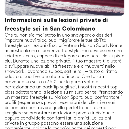
Informazioni sulle lezioni private di
freestyle sci in San Colombano
Che tu non sia mai stato in uno snowpark o desideri
imparare nuovi trick, puoi migliorare le tue abilità
freestyle con lezioni di sci private su Maison Sport. Non è
richiesta alcuna esperienza freestyle, ma devi essere uno
sciatore sicuro, capace di collegare curve parallele su piste
blu. Durante una lezione privata, il tuo maestro ti aiuterà
a sviluppare nuove abilità freestyle e a muoverti nello
snowpark, lavorando su box, salti e rail — tutto al ritmo
adatto al tuo livello e alla tua fiducia. Che tu stia
provando un salto a 360° per la prima volta o
perfezionando un backflip sugli sci, i nostri maestri top
class adatteranno la lezione su misura per te! Prenotando
un maestro freestyle su Maison Sport, puoi confrontare i
profili (esperienza, prezzi, recensioni dei clienti e orari
disponibili) per trovare quello perfetto per te. Puoi
scegliere se prenotare una lezione privata individuale
oppure condividerla con familiari o amici. Le lezioni
private in gruppo possono essere una soluzione
conveniente, poiché la maggior parte dei maestri non