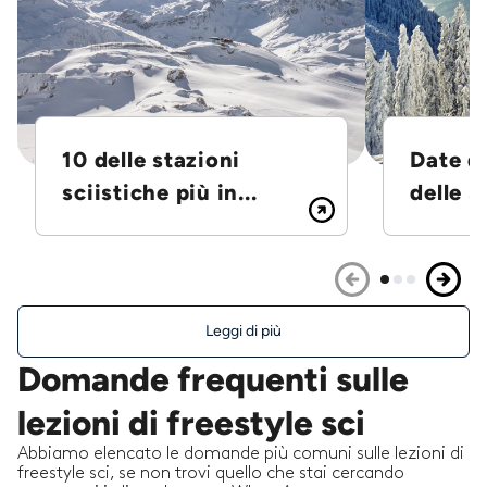
10 delle stazioni
Date d
sciistiche più in...
delle S
Leggi di più
Domande frequenti sulle
lezioni di freestyle sci
Abbiamo elencato le domande più comuni sulle lezioni di
freestyle sci, se non trovi quello che stai cercando