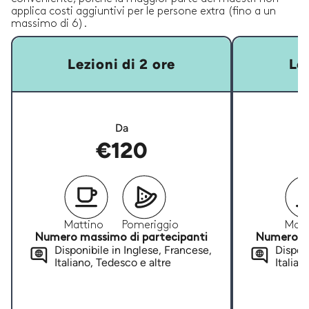
applica costi aggiuntivi per le persone extra (fino a un
massimo di 6).
Lezioni di 2 ore
Lez
Da
€120
Mattino
Pomeriggio
Matt
Numero massimo di partecipanti
Numero ma
Disponibile in Inglese, Francese,
Disponi
Italiano, Tedesco e altre
Italian