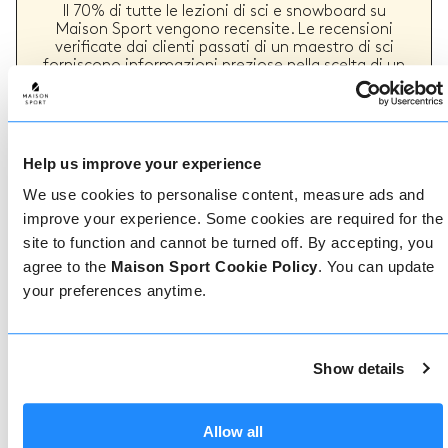
Il 70% di tutte le lezioni di sci e snowboard su
Maison Sport vengono recensite. Le recensioni
verificate dai clienti passati di un maestro di sci
forniscono informazioni preziose nella scelta di un
maestro. Puoi vedere se un maestro offre
regolarmente un servizio di alta qualità e i tipi di
lezioni di sci o snowboard che ha fornito in passato.
Help us improve your experience
We use cookies to personalise content, measure ads and
Come prenotare
improve your experience. Some cookies are required for the
site to function and cannot be turned off. By accepting, you
Prenotare con noi non potrebbe essere più
agree to the
Maison Sport Cookie Policy
. You can update
semplice, il nostro team di esperti è sempre a
your preferences anytime.
disposizione per aiutarvi: prenotate subito online
o parlate con il nostro team se avete bisogno di
assistenza.
Show details
Prenota online
Allow all