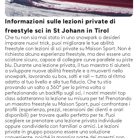
Informazioni sulle lezioni private di
freestyle sci in St Johann in Tirol
Che tu non sia mai stato in uno snowpark o desideri
imparare nuovi trick, puoi migliorare le tue abilità
freestyle con lezioni di sci private su Maison Sport. Non è
richiesta alcuna esperienza freestyle, ma devi essere uno
sciatore sicuro, capace di collegare curve parallele su piste
blu. Durante una lezione privata, il tuo maestro ti aiuterà
a sviluppare nuove abilità freestyle e a muoverti nello
snowpark, lavorando su box, salti e rail — tutto al ritmo
adatto al tuo livello e alla tua fiducia. Che tu stia
provando un salto a 360° per la prima volta o
perfezionando un backflip sugli sci, i nostri maestri top
class adatteranno la lezione su misura per te! Prenotando
un maestro freestyle su Maison Sport, puoi confrontare i
profili (esperienza, prezzi, recensioni dei clienti e orari
disponibili) per trovare quello perfetto per te. Puoi
scegliere se prenotare una lezione privata individuale
oppure condividerla con familiari o amici. Le lezioni
private in gruppo possono essere una soluzione
conveniente, poiché la maggior parte dei maestri non