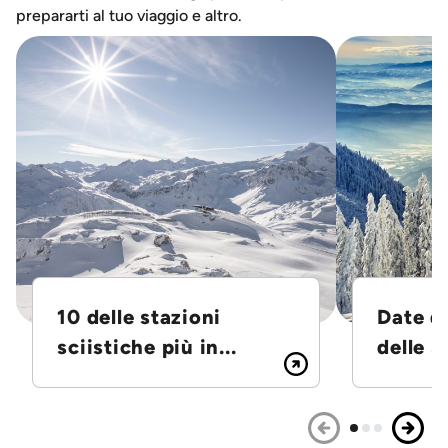
prepararti al tuo viaggio e altro.
10 delle stazioni
Date d
sciistiche più in...
delle S