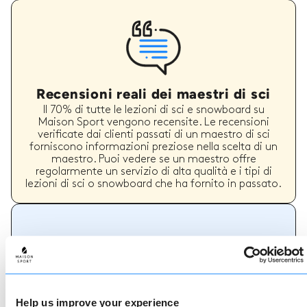
Recensioni reali dei maestri di sci
Il 70% di tutte le lezioni di sci e snowboard su
Maison Sport vengono recensite. Le recensioni
verificate dai clienti passati di un maestro di sci
forniscono informazioni preziose nella scelta di un
maestro. Puoi vedere se un maestro offre
regolarmente un servizio di alta qualità e i tipi di
lezioni di sci o snowboard che ha fornito in passato.
Come prenotare
Prenotare con noi non potrebbe essere più
semplice, il nostro team di esperti è sempre a
Help us improve your experience
disposizione per aiutarvi: prenotate subito online