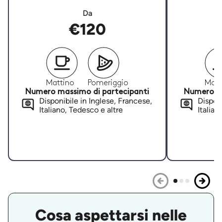
Da
€120
Mattino
Pomeriggio
Matt
Numero massimo di partecipanti
Numero ma
Disponibile in Inglese, Francese,
Disponi
Italiano, Tedesco e altre
Italian
Cosa aspettarsi nelle