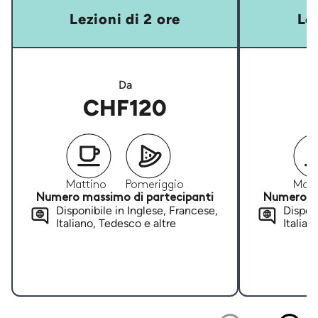
Lezioni di 2 ore
Lez
Da
CHF120
Mattino
Pomeriggio
Matt
Numero massimo di partecipanti
Numero ma
Disponibile in Inglese, Francese,
Disponi
Italiano, Tedesco e altre
Italian