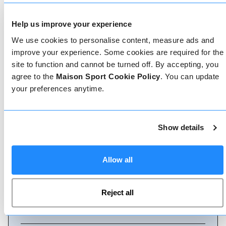
Come prenotare
Help us improve your experience
Prenotare con noi non potrebbe essere più
semplice, il nostro team di esperti è sempre a
We use cookies to personalise content, measure ads and
disposizione per aiutarvi: prenotate subito online
improve your experience. Some cookies are required for the
o parlate con il nostro team se avete bisogno di
site to function and cannot be turned off. By accepting, you
assistenza.
agree to the
Maison Sport Cookie Policy
. You can update
your preferences anytime.
Prenota online
Show details
Chiamaci
Allow all
Reject all
Chat dal vivo