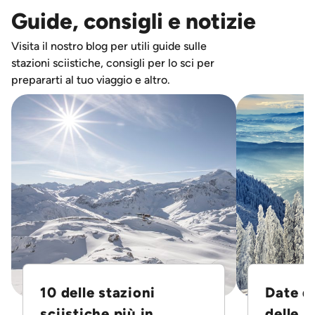
Guide, consigli e notizie
Visita il nostro blog per utili guide sulle
stazioni sciistiche, consigli per lo sci per
prepararti al tuo viaggio e altro.
10 delle stazioni
Date d
sciistiche più in...
delle S