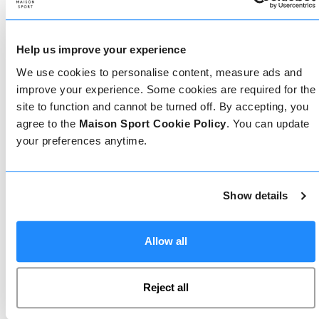
Come prenotare
Prenotare con noi non potrebbe essere più
Help us improve your experience
semplice, il nostro team di esperti è sempre a
disposizione per aiutarvi: prenotate subito online
We use cookies to personalise content, measure ads and
o parlate con il nostro team se avete bisogno di
improve your experience. Some cookies are required for the
assistenza.
site to function and cannot be turned off. By accepting, you
agree to the
Maison Sport Cookie Policy
. You can update
your preferences anytime.
Prenota online
Show details
Chiamaci
Allow all
Chat dal vivo
Reject all