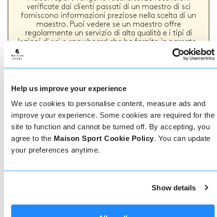
verificate dai clienti passati di un maestro di sci
forniscono informazioni preziose nella scelta di un
maestro. Puoi vedere se un maestro offre
regolarmente un servizio di alta qualità e i tipi di
lezioni di sci o snowboard che ha fornito in passato.
Come prenotare
Help us improve your experience
We use cookies to personalise content, measure ads and
Prenotare con noi non potrebbe essere più
improve your experience. Some cookies are required for the
semplice, il nostro team di esperti è sempre a
site to function and cannot be turned off. By accepting, you
disposizione per aiutarvi: prenotate subito online
o parlate con il nostro team se avete bisogno di
agree to the
Maison Sport Cookie Policy
. You can update
assistenza.
your preferences anytime.
Prenota online
Show details