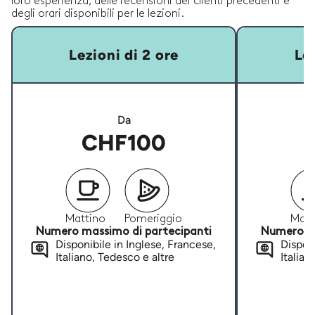
loro esperienza, delle recensioni dei clienti precedenti e
degli orari disponibili per le lezioni.
Lezioni di 2 ore
Lez
Da
CHF100
Mattino
Pomeriggio
Matt
Numero massimo di partecipanti
Numero ma
Disponibile in Inglese, Francese,
Disponi
Italiano, Tedesco e altre
Italian