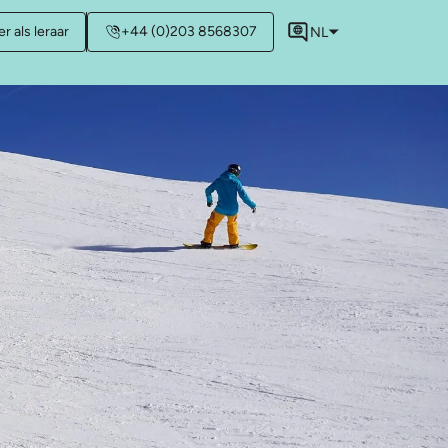
r als leraar
+44 (0)203 8568307
NL