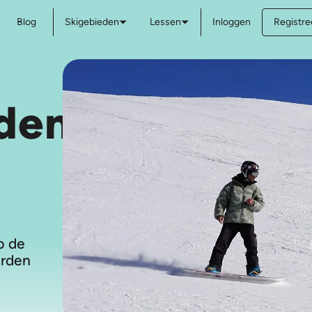
Blog
Skigebieden
Lessen
Inloggen
Registree
den
p de
arden