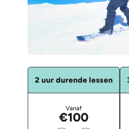
2 uur durende lessen
Vanaf
€100