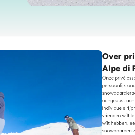
Over pr
Alpe di
Onze privéless
persoonlijk on
snowboardleraa
aangepast aan 
individuele rij
vrienden wilt l
wilt hebben, ee
snowboarden zi