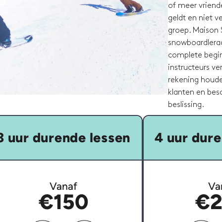
of meer vriende
geldt en niet 
groep. Maison 
snowboardleraar
complete begin
instructeurs ve
rekening houde
klanten en besc
beslissing.
3 uur durende lessen
4 uur dure
Vanaf
Va
€150
€2