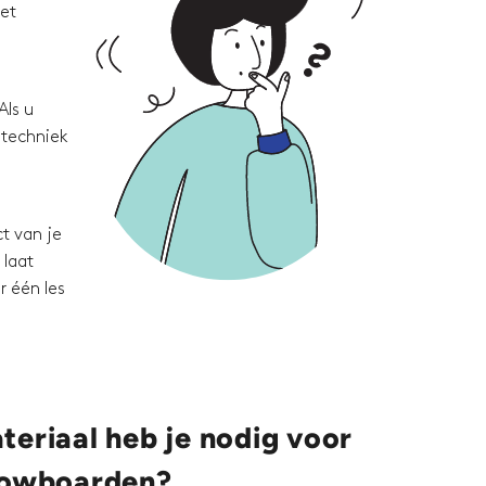
met
Als u
 techniek
t van je
 laat
r één les
eriaal heb je nodig voor
nowboarden?