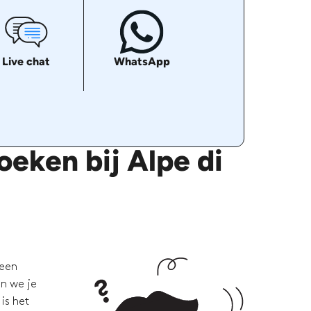
Live chat
WhatsApp
eken bij Alpe di
 een
en we je
is het