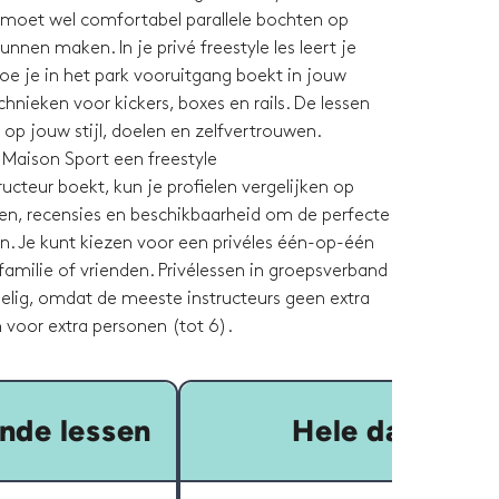
 moet wel comfortabel parallele bochten op
unnen maken. In je privé freestyle les leert je
hoe je in het park vooruitgang boekt in jouw
nieken voor kickers, boxes en rails. De lessen
op jouw stijl, doelen en zelfvertrouwen.
 Maison Sport een freestyle
cteur boekt, kun je profielen vergelijken op
even, recensies en beschikbaarheid om de perfecte
n. Je kunt kiezen voor een privéles één-op-één
amilie of vrienden. Privélessen in groepsverband
delig, omdat de meeste instructeurs geen extra
 voor extra personen (tot 6).
nde lessen
Hele dag