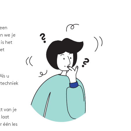
 een
en we je
is het
met
Als u
 techniek
t van je
 laat
r één les