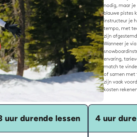
nodig, maar je
blauwe pistes k
instructeur je 
tempo, met tech
zijn afgestemd 
Wanneer je via
snowboardinstru
ervaring, tari
match te vinde
of samen met f
zijn vaak voor
kosten rekenen
3 uur durende lessen
4 uur dure