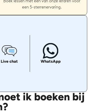
Boek lessen met een van onze leraren voor
een 5-sterrenervaring.
Live chat
WhatsApp
oet ik boeken bij
m?