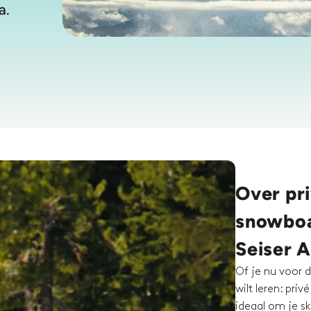
a.
Over pri
snowboar
Seiser 
Of je nu voor d
wilt leren: pri
ideaal om je ski