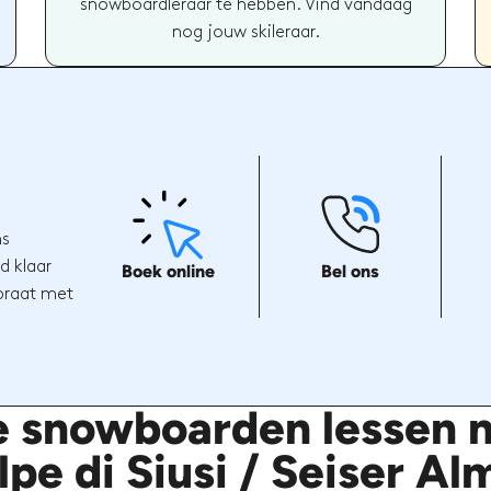
snowboardleraar te hebben. Vind vandaag
nog jouw skileraar.
ns
d klaar
Boek online
Bel ons
 praat met
e snowboarden lessen m
lpe di Siusi / Seiser Al