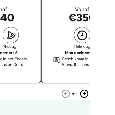
naf
Vanaf
40
€350
Middag
Hele dag
nemers 6
Max deelnemers 6
r in het Engels,
Beschikbaar in het Engels,
iaans en Duits
Frans, Italiaans en Duits