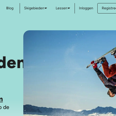
Blog
Skigebieden
Lessen
Inloggen
Registree
den
m
p de