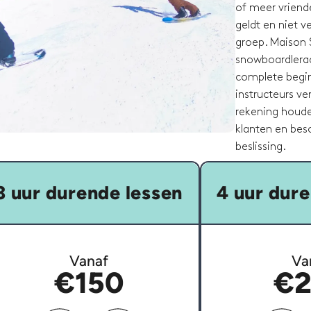
of meer vriende
geldt en niet 
groep. Maison 
snowboardleraar
complete begin
instructeurs ve
rekening houde
klanten en besc
beslissing.
3 uur durende lessen
4 uur dure
Vanaf
Va
€150
€2