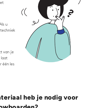
met
Als u
 techniek
t van je
 laat
r één les
eriaal heb je nodig voor
nowboarden?