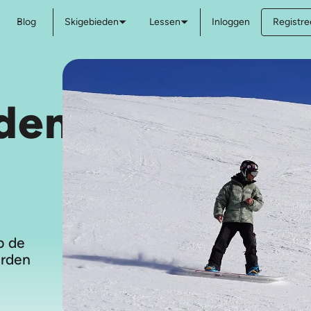
Blog
Skigebieden
Lessen
Inloggen
Registree
den
p de
arden