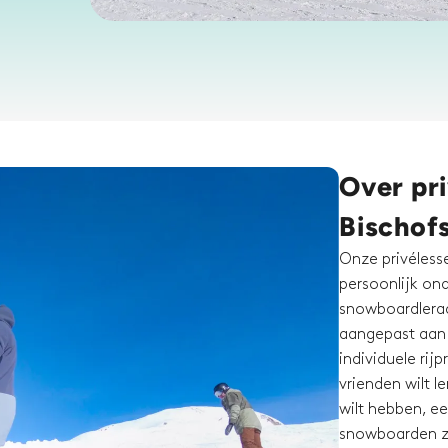
Over pr
Bischof
Onze privéless
persoonlijk on
snowboardleraa
aangepast aan 
individuele rij
vrienden wilt l
wilt hebben, ee
snowboarden zi