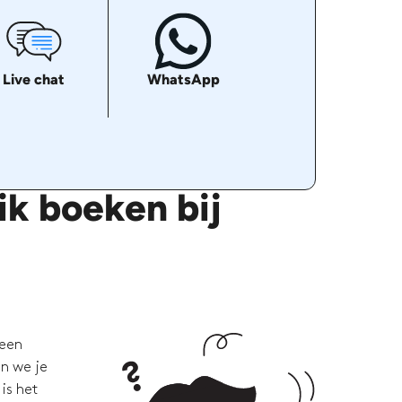
Live chat
WhatsApp
k boeken bij
 een
en we je
is het