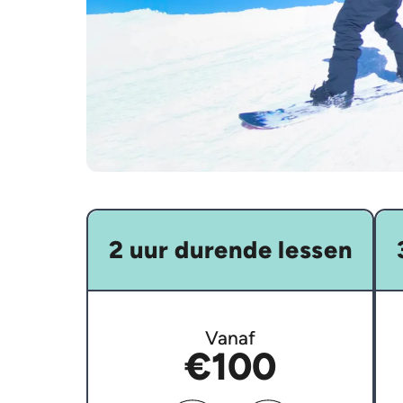
2 uur durende lessen
Vanaf
€100