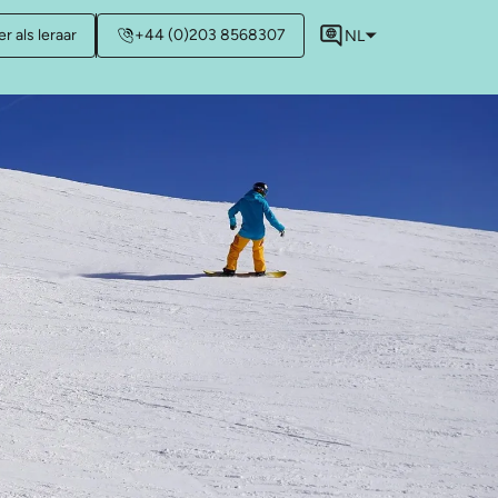
r als leraar
+44 (0)203 8568307
NL