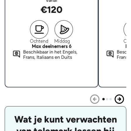
Vanaf
€120
Ochtend
Middag
Oc
Max deelnemers 6
Ma
Beschikbaar in het Engels,
Beschi
Frans, Italiaans en Duits
Frans, 
Wat je kunt verwachten