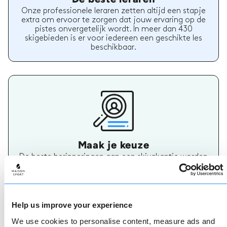
Onze professionele leraren zetten altijd een stapje
extra om ervoor te zorgen dat jouw ervaring op de
pistes onvergetelijk wordt. In meer dan 430
skigebieden is er voor iedereen een geschikte les
beschikbaar.
Maak je keuze
De beste herinneringen aan een skivakantie worden
op de pistes gemaakt, dus het is belangrijk om de
juiste ski- of snowboardleraar te hebben. Vind
vandaag nog jouw skileraar.
Help us improve your experience
We use cookies to personalise content, measure ads and