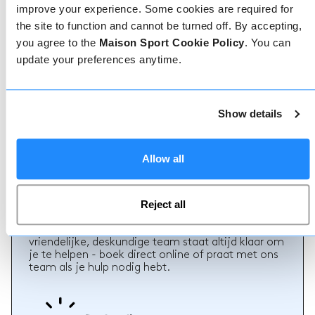
improve your experience. Some cookies are required for
the site to function and cannot be turned off. By accepting,
you agree to the
Maison Sport Cookie Policy
. You can
update your preferences anytime.
Geverifieerde reviews
Meer dan 90% van onze reviews zijn 5 sterren. Lees
de geverifieerde reviews over onze leraren om de
Show details
juiste leraar te kiezen. Boek lessen met een van
onze leraren voor een 5-sterrenervaring.
Allow all
Boeken
Reject all
Boeken bij ons kan niet eenvoudiger, ons
vriendelijke, deskundige team staat altijd klaar om
je te helpen - boek direct online of praat met ons
team als je hulp nodig hebt.