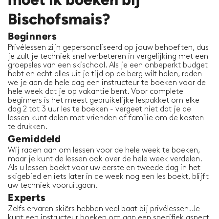
Bischofsmais?
Beginners
Privélessen zijn gepersonaliseerd op jouw behoeften, dus
je zult je techniek snel verbeteren in vergelijking met een
groepsles van een skischool. Als je een onbeperkt budget
hebt en echt alles uit je tijd op de berg wilt halen, raden
we je aan de hele dag een instructeur te boeken voor de
hele week dat je op vakantie bent. Voor complete
beginners is het meest gebruikelijke lespakket om elke
dag 2 tot 3 uur les te boeken - vergeet niet dat je de
lessen kunt delen met vrienden of familie om de kosten
te drukken.
Gemiddeld
Wij raden aan om lessen voor de hele week te boeken,
maar je kunt de lessen ook over de hele week verdelen.
Als u lessen boekt voor uw eerste en tweede dag in het
skigebied en iets later in de week nog een les boekt, blijft
uw techniek vooruitgaan.
Experts
Zelfs ervaren skiërs hebben veel baat bij privélessen. Je
kunt een instructeur boeken om aan een specifiek aspect