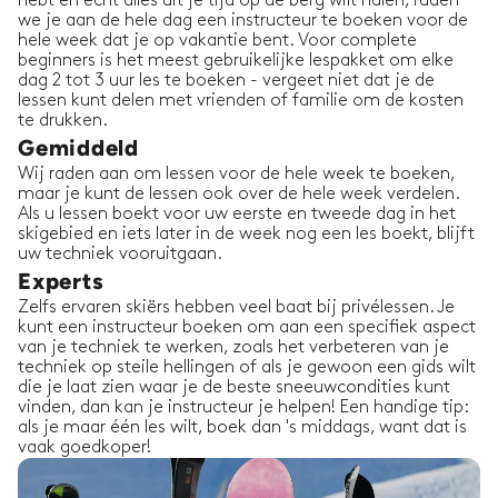
hebt en echt alles uit je tijd op de berg wilt halen, raden
we je aan de hele dag een instructeur te boeken voor de
hele week dat je op vakantie bent. Voor complete
beginners is het meest gebruikelijke lespakket om elke
dag 2 tot 3 uur les te boeken - vergeet niet dat je de
lessen kunt delen met vrienden of familie om de kosten
te drukken.
Gemiddeld
Wij raden aan om lessen voor de hele week te boeken,
maar je kunt de lessen ook over de hele week verdelen.
Als u lessen boekt voor uw eerste en tweede dag in het
skigebied en iets later in de week nog een les boekt, blijft
uw techniek vooruitgaan.
Experts
Zelfs ervaren skiërs hebben veel baat bij privélessen. Je
kunt een instructeur boeken om aan een specifiek aspect
van je techniek te werken, zoals het verbeteren van je
techniek op steile hellingen of als je gewoon een gids wilt
die je laat zien waar je de beste sneeuwcondities kunt
vinden, dan kan je instructeur je helpen! Een handige tip:
als je maar één les wilt, boek dan 's middags, want dat is
vaak goedkoper!