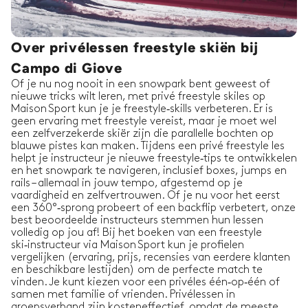
Over privélessen freestyle skiën bij
Campo di Giove
Of je nu nog nooit in een snowpark bent geweest of
nieuwe tricks wilt leren, met privé freestyle skiles op
Maison Sport kun je je freestyle‑skills verbeteren. Er is
geen ervaring met freestyle vereist, maar je moet wel
een zelfverzekerde skiër zijn die parallelle bochten op
blauwe pistes kan maken. Tijdens een privé freestyle les
helpt je instructeur je nieuwe freestyle‑tips te ontwikkelen
en het snowpark te navigeren, inclusief boxes, jumps en
rails – allemaal in jouw tempo, afgestemd op je
vaardigheid en zelfvertrouwen. Of je nu voor het eerst
een 360°‑sprong probeert of een backflip verbetert, onze
best beoordeelde instructeurs stemmen hun lessen
volledig op jou af! Bij het boeken van een freestyle
ski‑instructeur via Maison Sport kun je profielen
vergelijken (ervaring, prijs, recensies van eerdere klanten
en beschikbare lestijden) om de perfecte match te
vinden. Je kunt kiezen voor een privéles één‑op‑één of
samen met familie of vrienden. Privélessen in
groepsverband zijn kosteneffectief, omdat de meeste