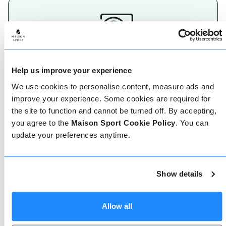
Maak je keuze
Help us improve your experience
De beste herinneringen aan een skivakantie worden
We use cookies to personalise content, measure ads and
op de pistes gemaakt, dus het is belangrijk om de
juiste ski- of snowboardleraar te hebben. Vind
improve your experience. Some cookies are required for
vandaag nog jouw skileraar.
the site to function and cannot be turned off. By accepting,
you agree to the
Maison Sport Cookie Policy
. You can
update your preferences anytime.
Show details
Geverifieerde reviews
Allow all
Meer dan 90% van onze reviews zijn 5 sterren. Lees
de geverifieerde reviews over onze leraren om de