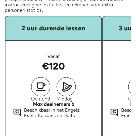
instructeurs geen extra kosten rekenen voor extra
personen (tot 6).
2 uur durende lessen
3 uur
Vanaf
€120
Ochtend
Middag
Oc
Max deelnemers 6
Ma
Beschikbaar in het Engels,
Beschi
Frans, Italiaans en Duits
Frans, 