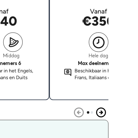
naf
Vanaf
40
€350
Middag
Hele dag
nemers 6
Max deelnemers 6
r in het Engels,
Beschikbaar in het Engels,
iaans en Duits
Frans, Italiaans en Duits