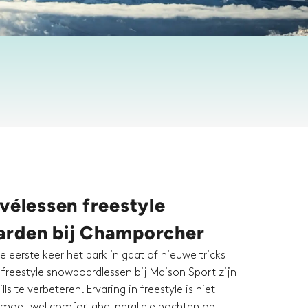
vélessen freestyle
rden bij Champorcher
e eerste keer het park in gaat of nieuwe tricks
vé freestyle snowboardlessen bij Maison Sport zijn
lls te verbeteren. Ervaring in freestyle is niet
 moet wel comfortabel parallele bochten op