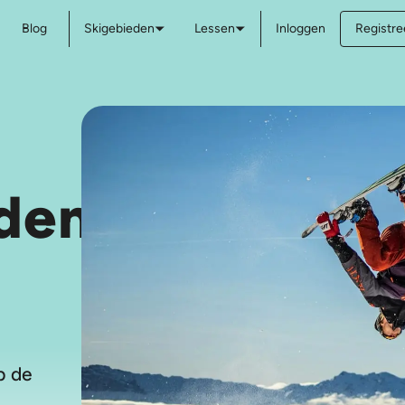
Blog
Skigebieden
Lessen
Inloggen
Registree
den
p de