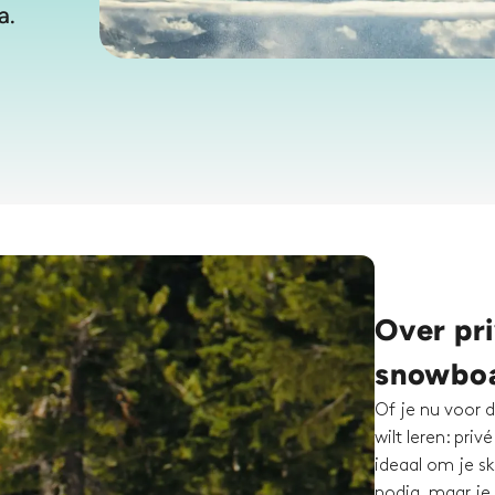
a.
Over pri
snowboa
Of je nu voor d
wilt leren: pri
ideaal om je ski
nodig, maar je