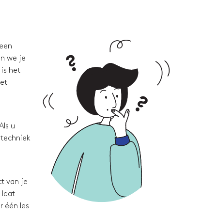
 een
en we je
is het
met
Als u
 techniek
t van je
 laat
r één les