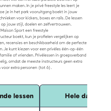
unnen maken. In je privé freestyle les leert je
hoe je in het park vooruitgang boekt in jouw
nieken voor kickers, boxes en rails. De lessen
op jouw stijl, doelen en zelfvertrouwen.
 Maison Sport een freestyle
cteur boekt, kun je profielen vergelijken op
even, recensies en beschikbaarheid om de perfecte
n. Je kunt kiezen voor een privéles één-op-één
amilie of vrienden. Privélessen in groepsverband
delig, omdat de meeste instructeurs geen extra
 voor extra personen (tot 6).
nde lessen
Hele dag