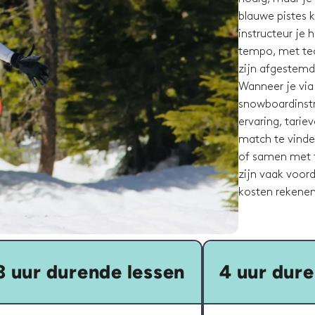
blauwe pistes k
instructeur je 
tempo, met tech
zijn afgestemd 
Wanneer je via
snowboardinstru
ervaring, tari
match te vinde
of samen met f
zijn vaak voor
kosten rekenen
3 uur durende lessen
4 uur dure