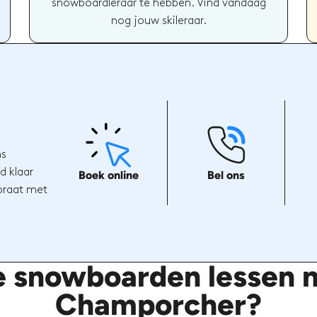
snowboardleraar te hebben. Vind vandaag
nog jouw skileraar.
ns
d klaar
Boek online
Bel ons
 praat met
e snowboarden lessen m
Champorcher?