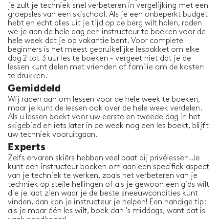
je zult je techniek snel verbeteren in vergelijking met een
groepsles van een skischool. Als je een onbeperkt budget
hebt en echt alles uit je tijd op de berg wilt halen, raden
we je aan de hele dag een instructeur te boeken voor de
hele week dat je op vakantie bent. Voor complete
beginners is het meest gebruikelijke lespakket om elke
dag 2 tot 3 uur les te boeken - vergeet niet dat je de
lessen kunt delen met vrienden of familie om de kosten
te drukken.
Gemiddeld
Wij raden aan om lessen voor de hele week te boeken,
maar je kunt de lessen ook over de hele week verdelen.
Als u lessen boekt voor uw eerste en tweede dag in het
skigebied en iets later in de week nog een les boekt, blijft
uw techniek vooruitgaan.
Experts
Zelfs ervaren skiërs hebben veel baat bij privélessen. Je
kunt een instructeur boeken om aan een specifiek aspect
van je techniek te werken, zoals het verbeteren van je
techniek op steile hellingen of als je gewoon een gids wilt
die je laat zien waar je de beste sneeuwcondities kunt
vinden, dan kan je instructeur je helpen! Een handige tip:
als je maar één les wilt, boek dan 's middags, want dat is