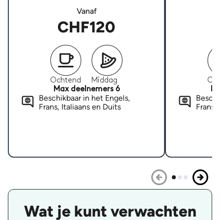
Vanaf
CHF120
Ochtend
Middag
Oc
Max deelnemers 6
Ma
Beschikbaar in het Engels,
Beschi
Frans, Italiaans en Duits
Frans, 
Wat je kunt verwachten