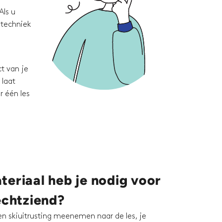
Als u
 techniek
t van je
 laat
r één les
eriaal heb je nodig voor
echtziend?
en skiuitrusting meenemen naar de les, je