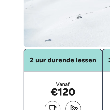
2 uur durende lessen
Vanaf
€120