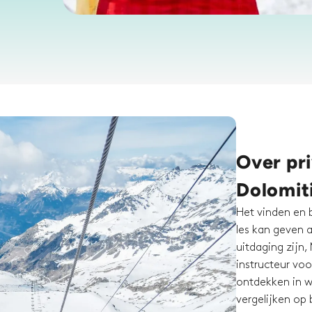
Over pri
Dolomit
Het vinden en 
les kan geven 
uitdaging zijn,
instructeur voo
ontdekken in w
vergelijken op 