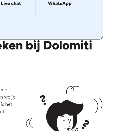
Live chat
WhatsApp
ken bij Dolomiti
 een
en we je
is het
met