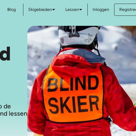
Blog
Skigebieden
Lessen
Inloggen
Registree
nd
p de
end lessen