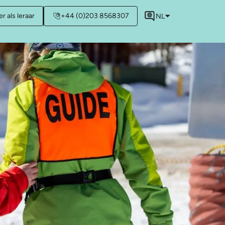
r als leraar
+44 (0)203 8568307
NL