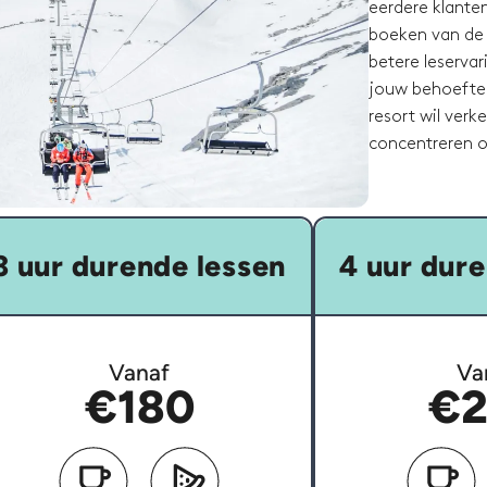
eerdere klante
boeken van de j
betere leservar
jouw behoeften
resort wil verke
concentreren o
3 uur durende lessen
4 uur dure
Vanaf
Va
€180
€2