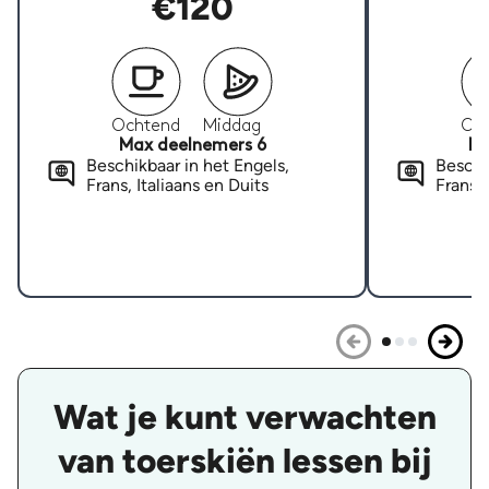
€120
Ochtend
Middag
Oc
Max deelnemers 6
Ma
Beschikbaar in het Engels,
Beschi
Frans, Italiaans en Duits
Frans, 
Wat je kunt verwachten
van toerskiën lessen bij