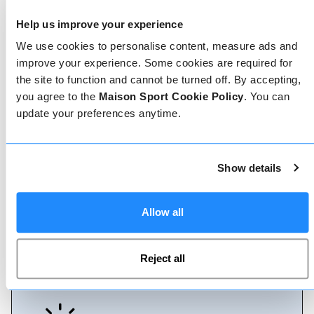
Help us improve your experience
We use cookies to personalise content, measure ads and
improve your experience. Some cookies are required for
Geverifieerde reviews
the site to function and cannot be turned off. By accepting,
you agree to the
Maison Sport Cookie Policy
. You can
Meer dan 90% van onze reviews zijn 5 sterren. Lees
de geverifieerde reviews over onze leraren om de
update your preferences anytime.
juiste leraar te kiezen. Boek lessen met een van
onze leraren voor een 5-sterrenervaring.
Show details
Boeken
Allow all
Boeken bij ons kan niet eenvoudiger, ons
vriendelijke, deskundige team staat altijd klaar om
Reject all
je te helpen - boek direct online of praat met ons
team als je hulp nodig hebt.