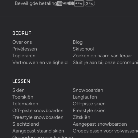
Beveiligde betaling
BEDRIJF
Over ons
Blog
Privélessen
Skischool
Topleraren
Zoeken op naam van leraar
Vertrouwen en veiligheid
Sluit je aan bij onze commun
LESSEN
Skiën
Snowboarden
Toerskiën
Langlaufen
Telemarken
Off-piste skiën
Off-piste snowboarden
Freestyle skiën
Freestyle snowboarden
Zitskiën
Slechtziend
Aangepast snowboarden
Aangepast staand skiën
Groepslessen voor volwassen
Groepslessen voor kinderen