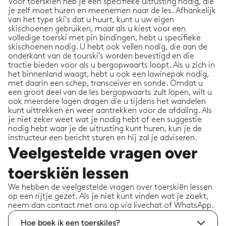
Voor toerskiën heb je een specifieke uitrusting nodig, die
je zelf moet huren en meenemen naar de les. Afhankelijk
van het type ski's dat u huurt, kunt u uw eigen
skischoenen gebruiken, maar als u kiest voor een
volledige toerski met pin bindingen, hebt u specifieke
skischoenen nodig. U hebt ook vellen nodig, die aan de
onderkant van de tourski's worden bevestigd en die
tractie bieden voor als u bergopwaarts loopt. Als u zich in
het binnenland waagt, hebt u ook een lawinepak nodig,
met daarin een schep, transceiver en sonde. Omdat u
een groot deel van de les bergopwaarts zult lopen, wilt u
ook meerdere lagen dragen die u tijdens het wandelen
kunt uittrekken en weer aantrekken voor de afdaling. Als
je niet zeker weet wat je nodig hebt of een suggestie
nodig hebt waar je de uitrusting kunt huren, kun je de
instructeur een bericht sturen en hij zal je adviseren.
Veelgestelde vragen over
toerskiën lessen
We hebben de veelgestelde vragen over toerskiën lessen
op een rijtje gezet. Als je niet kunt vinden wat je zoekt,
neem dan contact met ons op via livechat of WhatsApp.
Hoe boek ik een toerskiles?