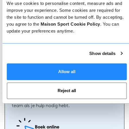
We use cookies to personalise content, measure ads and
improve your experience. Some cookies are required for
the site to function and cannot be turned off. By accepting,
you agree to the
Maison Sport Cookie Policy
. You can
Geverifieerde reviews
update your preferences anytime.
Meer dan 90% van onze reviews zijn 5 sterren. Lees
de geverifieerde reviews over onze leraren om de
juiste leraar te kiezen. Boek lessen met een van
onze leraren voor een 5-sterrenervaring.
Show details
Allow all
Boeken
Reject all
Boeken bij ons kan niet eenvoudiger, ons
vriendelijke, deskundige team staat altijd klaar om
je te helpen - boek direct online of praat met ons
team als je hulp nodig hebt.
Boek online