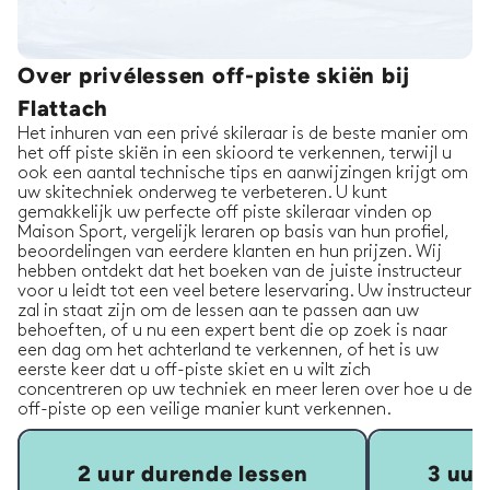
Over privélessen off-piste skiën bij
Flattach
Het inhuren van een privé skileraar is de beste manier om
het off piste skiën in een skioord te verkennen, terwijl u
ook een aantal technische tips en aanwijzingen krijgt om
uw skitechniek onderweg te verbeteren. U kunt
gemakkelijk uw perfecte off piste skileraar vinden op
Maison Sport, vergelijk leraren op basis van hun profiel,
beoordelingen van eerdere klanten en hun prijzen. Wij
hebben ontdekt dat het boeken van de juiste instructeur
voor u leidt tot een veel betere leservaring. Uw instructeur
zal in staat zijn om de lessen aan te passen aan uw
behoeften, of u nu een expert bent die op zoek is naar
een dag om het achterland te verkennen, of het is uw
eerste keer dat u off-piste skiet en u wilt zich
concentreren op uw techniek en meer leren over hoe u de
off-piste op een veilige manier kunt verkennen.
2 uur durende lessen
3 uur