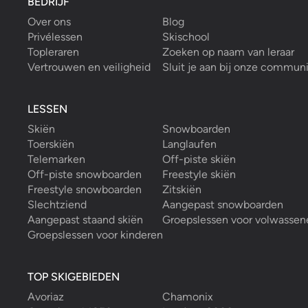
BEDRIJF
Over ons
Blog
Privélessen
Skischool
Topleraren
Zoeken op naam van leraar
Vertrouwen en veiligheid
Sluit je aan bij onze commun
LESSEN
Skiën
Snowboarden
Toerskiën
Langlaufen
Telemarken
Off-piste skiën
Off-piste snowboarden
Freestyle skiën
Freestyle snowboarden
Zitskiën
Slechtziend
Aangepast snowboarden
Aangepast staand skiën
Groepslessen voor volwassen
Groepslessen voor kinderen
TOP SKIGEBIEDEN
Avoriaz
Chamonix