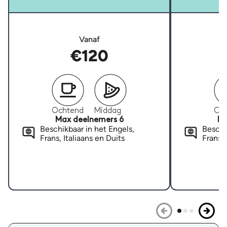
Vanaf
€120
Ochtend
Middag
Oc
Max deelnemers 6
Ma
Beschikbaar in het Engels,
Beschi
Frans, Italiaans en Duits
Frans, 