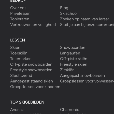
BEDRIJF
Over ons
Blog
Privélessen
Skischool
Topleraren
Zoeken op naam van leraar
Vertrouwen en veiligheid
Sluit je aan bij onze commun
LESSEN
Skiën
Snowboarden
Toerskiën
Langlaufen
Telemarken
Off-piste skiën
Off-piste snowboarden
Freestyle skiën
Freestyle snowboarden
Zitskiën
Slechtziend
Aangepast snowboarden
Aangepast staand skiën
Groepslessen voor volwassen
Groepslessen voor kinderen
TOP SKIGEBIEDEN
Avoriaz
Chamonix