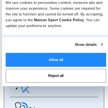
Geverifieerde reviews
We use cookies to personalise content, measure ads and
Meer dan 90% van onze reviews zijn 5 sterren. Lees
improve your experience. Some cookies are required for
de geverifieerde reviews over onze leraren om de
the site to function and cannot be turned off. By accepting,
juiste leraar te kiezen. Boek lessen met een van
you agree to the
Maison Sport Cookie Policy
. You can
onze leraren voor een 5-sterrenervaring.
update your preferences anytime.
Boeken
Show details
Boeken bij ons kan niet eenvoudiger, ons
vriendelijke, deskundige team staat altijd klaar om
Allow all
je te helpen - boek direct online of praat met ons
team als je hulp nodig hebt.
Reject all
Boek online