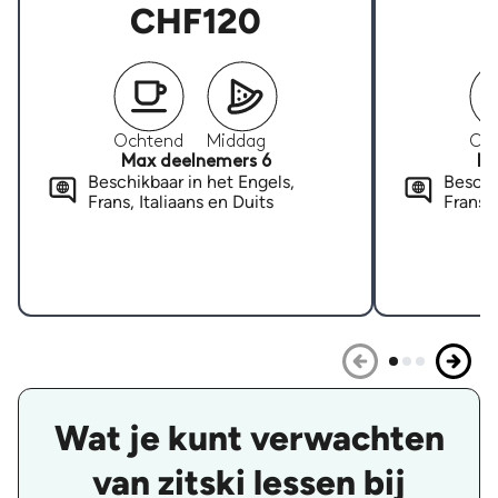
CHF120
Ochtend
Middag
Oc
Max deelnemers 6
Ma
Beschikbaar in het Engels,
Beschi
Frans, Italiaans en Duits
Frans, 
Wat je kunt verwachten
van zitski lessen bij