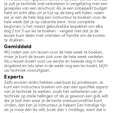
je zult je techniek snel verbeteren in vergelijking met een
groepsles van een skischool. Als je een onbeperkt budget
hebt en echt alles uit je tijd op de berg wilt halen, raden
we je aan de hele dag een instructeur te boeken voor de
hele week dat je op vakantie bent. Voor complete
beginners is het meest gebruikelijke lespakket om elke
dag 2 tot 3 uur les te boeken - vergeet niet dat je de
lessen kunt delen met vrienden of familie om de kosten
te drukken.
Gemiddeld
Wij raden aan om lessen voor de hele week te boeken,
maar je kunt de lessen ook over de hele week verdelen.
Als u lessen boekt voor uw eerste en tweede dag in het
skigebied en iets later in de week nog een les boekt, blijft
uw techniek vooruitgaan.
Experts
Zelfs ervaren skiërs hebben veel baat bij privélessen. Je
kunt een instructeur boeken om aan een specifiek aspect
van je techniek te werken, zoals het verbeteren van je
techniek op steile hellingen of als je gewoon een gids wilt
die je laat zien waar je de beste sneeuwcondities kunt
vinden, dan kan je instructeur je helpen! Een handige tip:
als je maar één les wilt, boek dan 's middags, want dat is