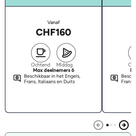
Vanaf
CHF160
Ochtend
Middag
Oc
Max deelnemers 6
Ma
Beschikbaar in het Engels,
Beschi
Frans, Italiaans en Duits
Frans, 