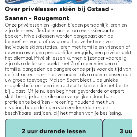
Over privélessen skiën bij Gstaad -
Saanen - Rougemont
Onze privélessen en -gidsen bieden persoonlijk leren en
zijn de meest flexibele manier om een skileraar te
boeken. Privé skilessen worden aangepast aan de
behoeften van u of uw groep, het verbeteren van
individuele skiprestaties, leren met familie en vrienden of
gewoon uw eigen persoonlijke berggids, een privéles dekt
het allemaal. Privé skilessen kunnen bijzonder voordelig
zijn als u de lessen boekt met 3 of meer vrienden of
familie, aangezien de aangerekende prijs voor de tijd van
de instructeur is en niet verandert als u meer mensen aan
uw groep toevoegt. Maison Sport biedt u de unieke
mogelijkheid om een instructeur te kiezen die het beste
bij u past. Of je nu een beginner, gevorderde of expert
skiër bent, je kunt skileraren vergelijken door hun
profielen te bekijken - rekening houdend met hun
ervaring, beoordelingen van eerdere klanten en
beschikbare lestijden, bij het maken van je beslissing.
2 uur durende lessen
3 uur