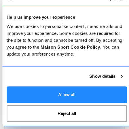
op de pistes gemaakt, dus het is belangrijk om de
juiste ski- of snowboardleraar te hebben. Vind
vandaag nog jouw skileraar.
Help us improve your experience
We use cookies to personalise content, measure ads and
improve your experience. Some cookies are required for
the site to function and cannot be turned off. By accepting,
you agree to the
Maison Sport Cookie Policy
. You can
update your preferences anytime.
Geverifieerde reviews
Show details
Meer dan 90% van onze reviews zijn 5 sterren. Lees
de geverifieerde reviews over onze leraren om de
juiste leraar te kiezen. Boek lessen met een van
onze leraren voor een 5-sterrenervaring.
Allow all
Reject all
Boeken