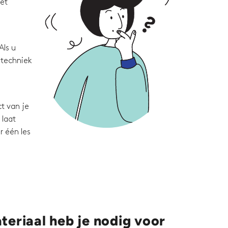
met
Als u
 techniek
t van je
 laat
r één les
eriaal heb je nodig voor