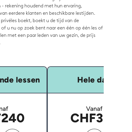
en - rekening houdend met hun ervaring,
van eerdere klanten en beschikbare lestijden.
rivéles boekt, boekt u de tijd van de
s of u nu op zoek bent naar een één op één les of
delen met een paar leden van uw gezin, de prijs
.
nde lessen
Hele dag
naf
Vanaf
240
CHF350