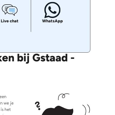
Live chat
WhatsApp
en bij Gstaad -
 een
en we je
is het