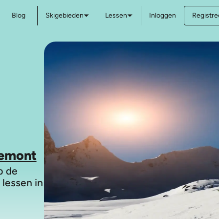
Blog
Skigebieden
Lessen
Inloggen
Registree
gemont
p de
 lessen in