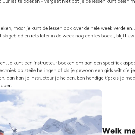
 uur les te boeken - vergeet niet dat je de lessen kunt delen 
eken, maar je kunt de lessen ook over de hele week verdelen. 
skigebied en iets later in de week nog een les boekt, blijft uw
ssen. Je kunt een instructeur boeken om aan een specifiek aspec
chniek op steile hellingen of als je gewoon een gids wilt die je
, dan kan je instructeur je helpen! Een handige tip: als je maa
koper!
Welk mat