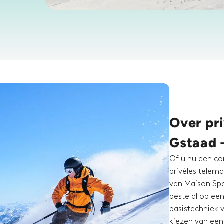
Over pri
Gstaad 
Of u nu een co
privéles telema
van Maison Spor
beste al op ee
basistechniek v
kiezen van een 