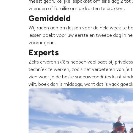
meest gebruikelijke lespakket om elke dag 2 tot 3
vrienden of familie om de kosten te drukken.
Gemiddeld
Wij raden aan om lessen voor de hele week te bo
lessen boekt voor uw eerste en tweede dag in het 
vooruitgaan.
Experts
Zelfs ervaren skiërs hebben veel baat bij privéle
techniek te werken, zoals het verbeteren van je te
zien waar je de beste sneeuwcondities kunt vinden
wilt, boek dan 's middags, want dat is vaak goed