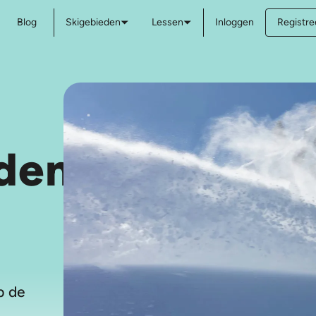
Blog
Skigebieden
Lessen
Inloggen
Registree
den
p de