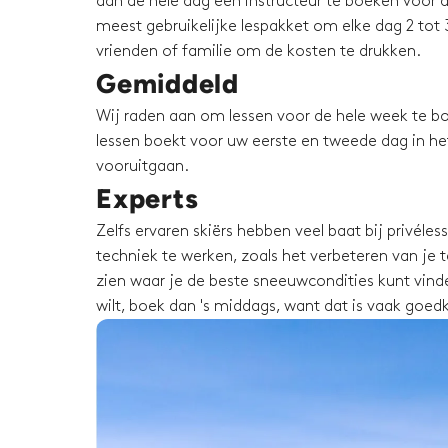
aan de hele dag een instructeur te boeken voor d
meest gebruikelijke lespakket om elke dag 2 tot 3
vrienden of familie om de kosten te drukken.
Gemiddeld
Wij raden aan om lessen voor de hele week te bo
lessen boekt voor uw eerste en tweede dag in het 
vooruitgaan.
Experts
Zelfs ervaren skiërs hebben veel baat bij privéle
techniek te werken, zoals het verbeteren van je te
zien waar je de beste sneeuwcondities kunt vinden
wilt, boek dan 's middags, want dat is vaak goed