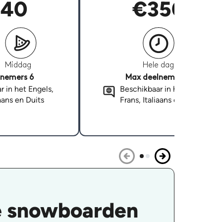
40
€350
Middag
Hele dag
nemers 6
Max deelnemers 6
r in het Engels,
Beschikbaar in het Engels,
iaans en Duits
Frans, Italiaans en Duits
te snowboarden