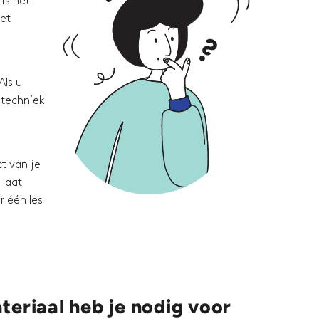
is het
met
Als u
 techniek
t van je
 laat
r één les
eriaal heb je nodig voor