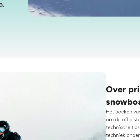
a.
Over pri
snowboa
Het boeken van
om de off piste
technische tip
techniek onder