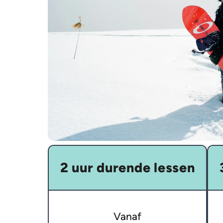
2 uur durende lessen
Vanaf