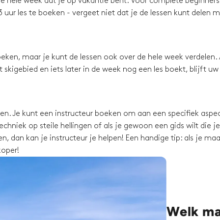
e hele week dat je op vakantie bent. Voor complete beginners 
 uur les te boeken - vergeet niet dat je de lessen kunt delen 
eken, maar je kunt de lessen ook over de hele week verdelen. 
skigebied en iets later in de week nog een les boekt, blijft uw
ssen. Je kunt een instructeur boeken om aan een specifiek aspec
chniek op steile hellingen of als je gewoon een gids wilt die je
, dan kan je instructeur je helpen! Een handige tip: als je maa
koper!
Welk mat