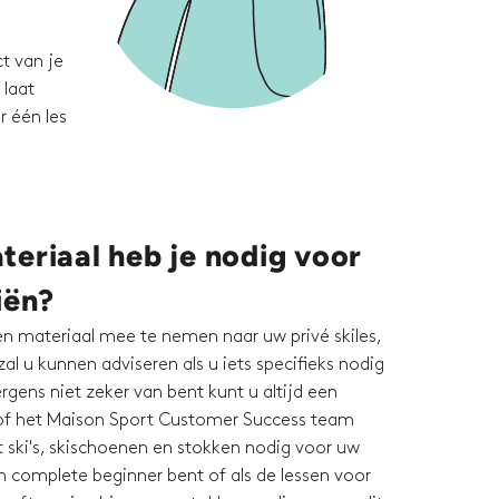
t van je
 laat
r één les
eriaal heb je nodig voor
iën?
en materiaal mee te nemen naar uw privé skiles,
zal u kunnen adviseren als u iets specifieks nodig
ergens niet zeker van bent kunt u altijd een
 of het Maison Sport Customer Success team
t ski's, skischoenen en stokken nodig voor uw
en complete beginner bent of als de lessen voor