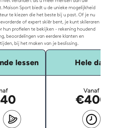
 en niet verandert als u meer mensen aan uw
. Maison Sport biedt u de unieke mogelijkheid
eur te kiezen die het beste bij u past. Of je nu
evorderde of expert skiër bent, je kunt skileraren
or hun profielen te bekijken - rekening houdend
ng, beoordelingen van eerdere klanten en
tijden, bij het maken van je beslissing.
nde lessen
Hele dag
naf
Vanaf
40
€400