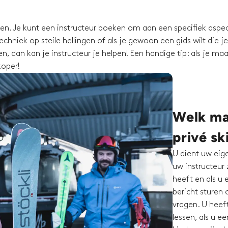
ssen. Je kunt een instructeur boeken om aan een specifiek aspec
chniek op steile hellingen of als je gewoon een gids wilt die je
, dan kan je instructeur je helpen! Een handige tip: als je maa
koper!
Welk mat
privé sk
U dient uw eig
uw instructeur 
heeft en als u 
bericht sturen
vragen. U heef
lessen, als u e