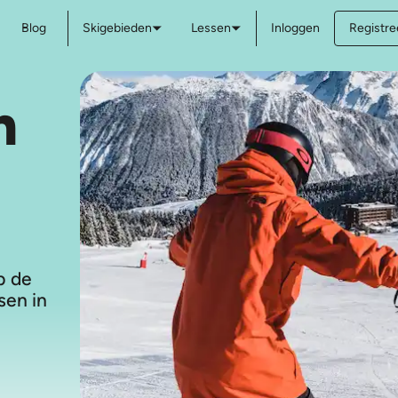
Blog
Skigebieden
Lessen
Inloggen
Registree
n
p de
sen in