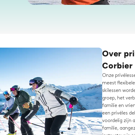
Over pri
Corbier
Onze privélesse
meest flexibele
skilessen word
groep, het verb
familie en vri
een privéles de
voordelig zijn 
familie, aangez