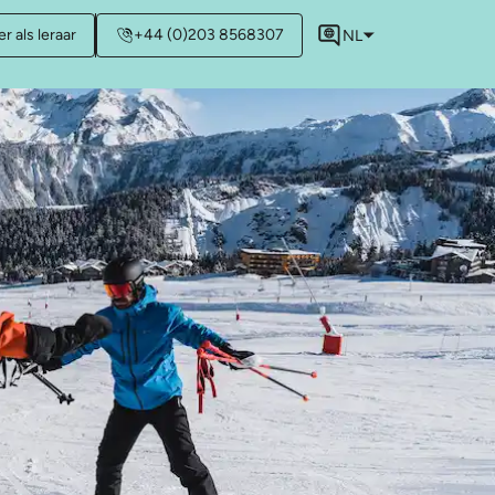
r als leraar
+44 (0)203 8568307
NL