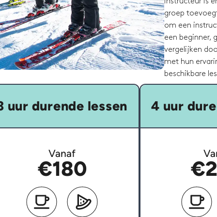
instructeur is
groep toevoegt
om een instruct
een beginner, g
vergelijken do
met hun ervari
beschikbare les
3 uur durende lessen
4 uur dure
Vanaf
Va
€180
€2