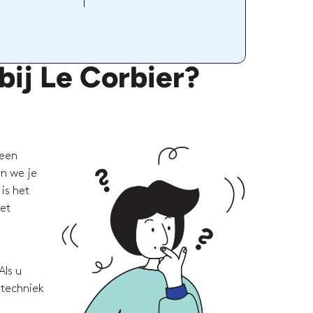
bij Le Corbier?
 een
en we je
is het
met
Als u
 techniek