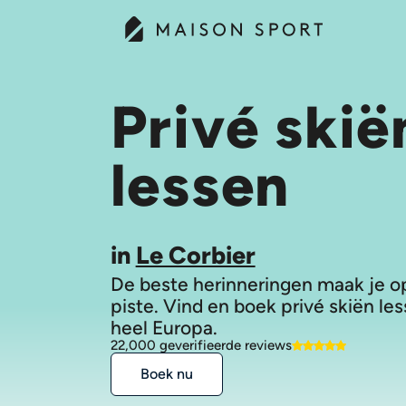
Privé skië
lessen
in
Le Corbier
De beste herinneringen maak je o
piste. Vind en boek privé skiën les
heel Europa.
22,000 geverifieerde reviews
Boek nu