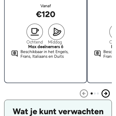
Vanaf
€120
Ochtend
Middag
Oc
Max deelnemers 6
Ma
Beschikbaar in het Engels,
Beschi
Frans, Italiaans en Duits
Frans, 
Wat je kunt verwachten