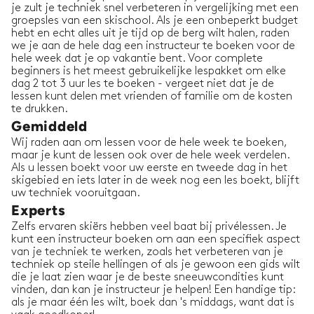
je zult je techniek snel verbeteren in vergelijking met een
groepsles van een skischool. Als je een onbeperkt budget
hebt en echt alles uit je tijd op de berg wilt halen, raden
we je aan de hele dag een instructeur te boeken voor de
hele week dat je op vakantie bent. Voor complete
beginners is het meest gebruikelijke lespakket om elke
dag 2 tot 3 uur les te boeken - vergeet niet dat je de
lessen kunt delen met vrienden of familie om de kosten
te drukken.
Gemiddeld
Wij raden aan om lessen voor de hele week te boeken,
maar je kunt de lessen ook over de hele week verdelen.
Als u lessen boekt voor uw eerste en tweede dag in het
skigebied en iets later in de week nog een les boekt, blijft
uw techniek vooruitgaan.
Experts
Zelfs ervaren skiërs hebben veel baat bij privélessen. Je
kunt een instructeur boeken om aan een specifiek aspect
van je techniek te werken, zoals het verbeteren van je
techniek op steile hellingen of als je gewoon een gids wilt
die je laat zien waar je de beste sneeuwcondities kunt
vinden, dan kan je instructeur je helpen! Een handige tip:
als je maar één les wilt, boek dan 's middags, want dat is