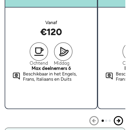
Vanaf
€120
Ochtend
Middag
Oc
Max deelnemers 6
Ma
Beschikbaar in het Engels,
Beschi
Frans, Italiaans en Duits
Frans, 