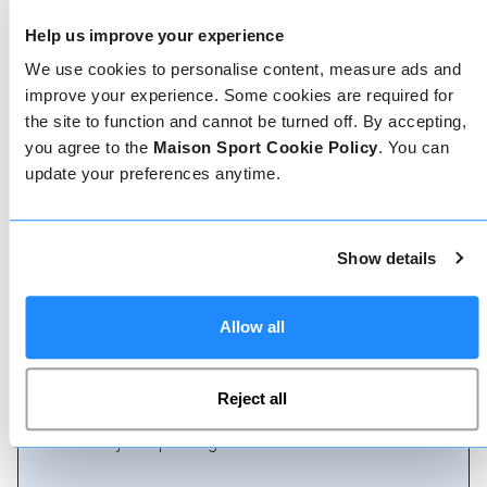
Help us improve your experience
We use cookies to personalise content, measure ads and
improve your experience. Some cookies are required for
the site to function and cannot be turned off. By accepting,
Geverifieerde reviews
you agree to the
Maison Sport Cookie Policy
. You can
Meer dan 90% van onze reviews zijn 5 sterren. Lees
update your preferences anytime.
de geverifieerde reviews over onze leraren om de
juiste leraar te kiezen. Boek lessen met een van
onze leraren voor een 5-sterrenervaring.
Show details
Boeken
Allow all
Boeken bij ons kan niet eenvoudiger, ons
Reject all
vriendelijke, deskundige team staat altijd klaar om
je te helpen - boek direct online of praat met ons
team als je hulp nodig hebt.