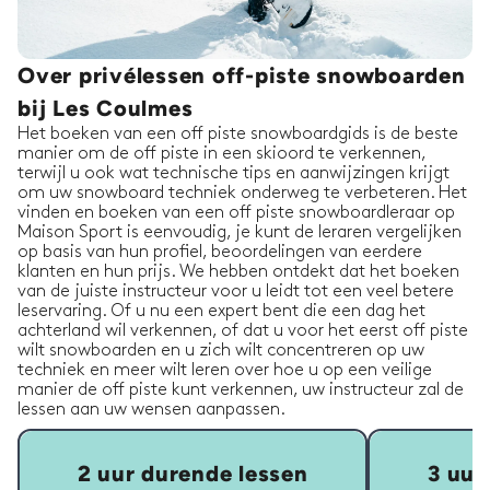
Over privélessen off-piste snowboarden
bij Les Coulmes
Het boeken van een off piste snowboardgids is de beste
manier om de off piste in een skioord te verkennen,
terwijl u ook wat technische tips en aanwijzingen krijgt
om uw snowboard techniek onderweg te verbeteren. Het
vinden en boeken van een off piste snowboardleraar op
Maison Sport is eenvoudig, je kunt de leraren vergelijken
op basis van hun profiel, beoordelingen van eerdere
klanten en hun prijs. We hebben ontdekt dat het boeken
van de juiste instructeur voor u leidt tot een veel betere
leservaring. Of u nu een expert bent die een dag het
achterland wil verkennen, of dat u voor het eerst off piste
wilt snowboarden en u zich wilt concentreren op uw
techniek en meer wilt leren over hoe u op een veilige
manier de off piste kunt verkennen, uw instructeur zal de
lessen aan uw wensen aanpassen.
2 uur durende lessen
3 uur