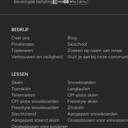
Beveiligde betaling
BEDRIJF
Over ons
Blog
Privélessen
Skischool
Topleraren
Zoeken op naam van leraar
Vertrouwen en veiligheid
Sluit je aan bij onze commun
LESSEN
Skiën
Snowboarden
Toerskiën
Langlaufen
Telemarken
Off-piste skiën
Off-piste snowboarden
Freestyle skiën
Freestyle snowboarden
Zitskiën
Slechtziend
Aangepast snowboarden
Aangepast staand skiën
Groepslessen voor volwassen
Groepslessen voor kinderen