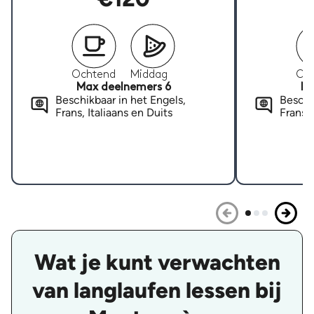
Ochtend
Middag
Oc
Max deelnemers 6
Ma
Beschikbaar in het Engels,
Beschi
Frans, Italiaans en Duits
Frans, 
Wat je kunt verwachten
van langlaufen lessen bij