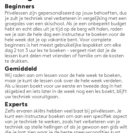
Beginners
Privélessen zijn gepersonaliseerd op jouw behoeften, dus
je zult je techniek snel verbeteren in vergelijking met een
groepsles van een skischool. Als je een onbeperkt budget
hebt en echt alles uit je tijd op de berg wilt halen, raden
we je aan de hele dag een instructeur te boeken voor de
hele week dat je op vakantie bent. Voor complete
beginners is het meest gebruikelijke lespakket om elke
dag 2 tot 3 uur les te boeken - vergeet niet dat je de
lessen kunt delen met vrienden of familie om de kosten
te drukken.
Gemiddeld
Wij raden aan om lessen voor de hele week te boeken,
maar je kunt de lessen ook over de hele week verdelen.
Als u lessen boekt voor uw eerste en tweede dag in het
skigebied en iets later in de week nog een les boekt, blijft
uw techniek vooruitgaan.
Experts
Zelfs ervaren skiërs hebben veel baat bij privélessen. Je
kunt een instructeur boeken om aan een specifiek aspect
van je techniek te werken, zoals het verbeteren van je
techniek op steile hellingen of als je gewoon een gids wilt
die je laat zien waar je de beste sneeuwcondities kunt