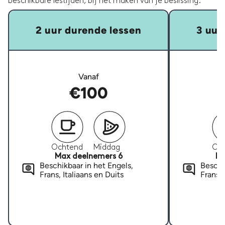
beschikbare lestijden, bij het maken van je beslissing.
2 uur durende lessen
3 uur
Vanaf
€100
Ochtend
Middag
Oc
Max deelnemers 6
Ma
Beschikbaar in het Engels,
Beschi
Frans, Italiaans en Duits
Frans, 