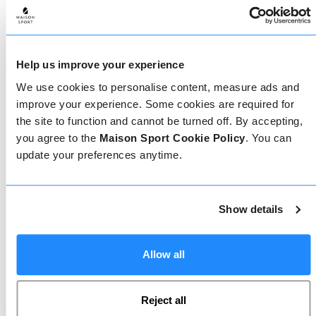
Maak je keuze
De beste herinneringen aan een skivakantie worden
op de pistes gemaakt, dus het is belangrijk om de
juiste ski- of snowboardleraar te hebben. Vind
vandaag nog jouw skileraar.
Help us improve your experience
We use cookies to personalise content, measure ads and
improve your experience. Some cookies are required for
the site to function and cannot be turned off. By accepting,
you agree to the
Maison Sport Cookie Policy
. You can
update your preferences anytime.
Geverifieerde reviews
Show details
Meer dan 90% van onze reviews zijn 5 sterren. Lees
de geverifieerde reviews over onze leraren om de
juiste leraar te kiezen. Boek lessen met een van
onze leraren voor een 5-sterrenervaring.
Allow all
Reject all